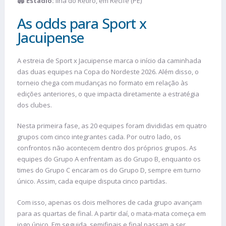
🏟️
Estádio:
Ilha do Retiro, em Recife (PE)
As odds para Sport x
Jacuipense
A estreia de Sport x Jacuipense marca o início da caminhada
das duas equipes na Copa do Nordeste 2026. Além disso, o
torneio chega com mudanças no formato em relação às
edições anteriores, o que impacta diretamente a estratégia
dos clubes.
Nesta primeira fase, as 20 equipes foram divididas em quatro
grupos com cinco integrantes cada. Por outro lado, os
confrontos não acontecem dentro dos próprios grupos. As
equipes do Grupo A enfrentam as do Grupo B, enquanto os
times do Grupo C encaram os do Grupo D, sempre em turno
único. Assim, cada equipe disputa cinco partidas.
Com isso, apenas os dois melhores de cada grupo avançam
para as quartas de final. A partir daí, o mata-mata começa em
jogo único. Em seguida, semifinais e final passam a ser