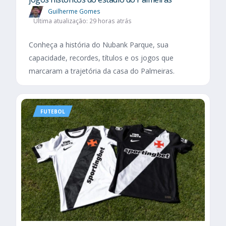
Guilherme Gomes
Última atualização: 29 horas atrás
Conheça a história do Nubank Parque, sua
capacidade, recordes, títulos e os jogos que
marcaram a trajetória da casa do Palmeiras.
FUTEBOL