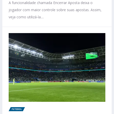
A funcionalidade chamada Encerrar Aposta deixa o
jogador com maior controle sobre suas apostas. Assim,
veja como utilizá-la....
FUTEBOL