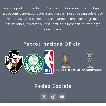
Apostar pode causar dependência e transtornos do jogo patológico.
Jogue com responsabilidade. Saiba mais em nossa página sobre
jogo
responsável
. É proibido apostar usando recursos de programas
assistenciais, tais como o Bolsa Família e o Benefício de Prestação
Continuada.
Patrocinadora Oficial
Redes Sociais