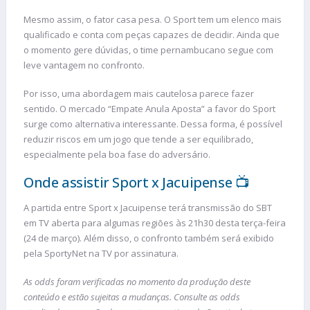
Mesmo assim, o fator casa pesa. O Sport tem um elenco mais
qualificado e conta com peças capazes de decidir. Ainda que
o momento gere dúvidas, o time pernambucano segue com
leve vantagem no confronto.
Por isso, uma abordagem mais cautelosa parece fazer
sentido. O mercado “Empate Anula Aposta” a favor do Sport
surge como alternativa interessante. Dessa forma, é possível
reduzir riscos em um jogo que tende a ser equilibrado,
especialmente pela boa fase do adversário.
Onde assistir Sport x Jacuipense 📺
A partida entre Sport x Jacuipense terá transmissão do SBT
em TV aberta para algumas regiões às 21h30 desta terça-feira
(24 de março). Além disso, o confronto também será exibido
pela SportyNet na TV por assinatura.
As odds foram verificadas no momento da produção deste
conteúdo e estão sujeitas a mudanças. Consulte as odds