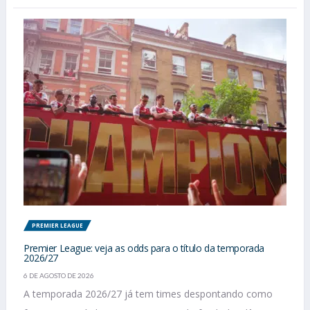
PREMIER LEAGUE
Premier League: veja as odds para o título da temporada
2026/27
6 DE AGOSTO DE 2026
A temporada 2026/27 já tem times despontando como