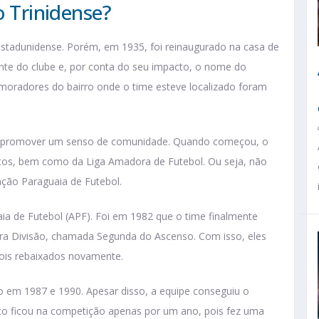
o Trinidense?
estadunidense. Porém, em 1935, foi reinaugurado na casa de
ente do clube e, por conta do seu impacto, o nome do
oradores do bairro onde o time esteve localizado foram
s e promover um senso de comunidade. Quando começou, o
rtos, bem como da Liga Amadora de Futebol. Ou seja, não
ação Paraguaia de Futebol.
aia de Futebol (APF). Foi em 1982 que o time finalmente
eira Divisão, chamada Segunda do Ascenso. Com isso, eles
ois rebaixados novamente.
ão em 1987 e 1990. Apesar disso, a equipe conseguiu o
co ficou na competição apenas por um ano, pois fez uma