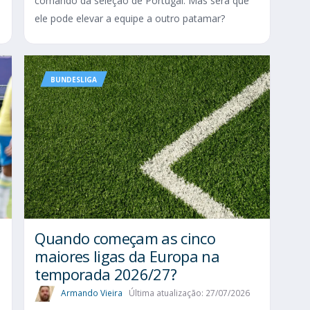
comando da seleção de Portugal. Mas será que
ele pode elevar a equipe a outro patamar?
BUNDESLIGA
Quando começam as cinco
maiores ligas da Europa na
temporada 2026/27?
Armando Vieira
Última atualização: 27/07/2026