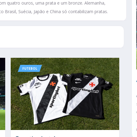
com quatro ouros, uma prata e um bronze. Alemanha,
rasil, Suécia, Japão e China só contabilizam pratas.
FUTEBOL