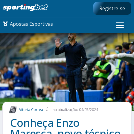
Registre-se
Apostas Esportivas
CONMEBOL LIBERTADORES
FUTEBOL NACIONAL
FUTEBOL INTERNACIONAL
COMO APOSTAR
Vitoria Correa
Última atualização: 04/07/2024
MAIS ESPORTES
Conheça Enzo
Maresca, novo técnico