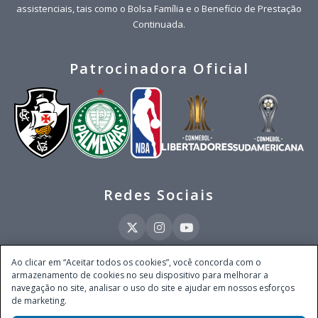
assistenciais, tais como o Bolsa Família e o Benefício de Prestação
Continuada.
Patrocinadora Oficial
Redes Sociais
Ao clicar em “Aceitar todos os cookies”, você concorda com o
armazenamento de cookies no seu dispositivo para melhorar a
Este site é operado pela Ventmear Brasil LTDA (CNPJ 52.868.380/0001-84), com
navegação no site, analisar o uso do site e ajudar em nossos esforços
endereço na Avenida Brigadeiro Faria Lima, nº 4.055, 3º andar, Itaim Bibi, no
de marketing.
Município de São Paulo, Estado de São Paulo, CEP 04538-133, Brasil - empresa
autorizada a operar apostas de quota fixa em todo território nacional pela