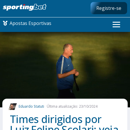
Registre-se
Apostas Esportivas
CONMEBOL LIBERTADORES
FUTEBOL NACIONAL
FUTEBOL INTERNACIONAL
COMO APOSTAR
Eduardo Statuti
Última atualização: 23/10/2024
MAIS ESPORTES
Times dirigidos por
Luiz Felipe Scolari: veja