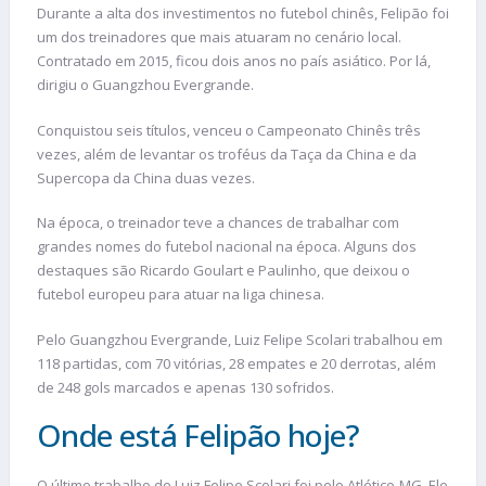
Durante a alta dos investimentos no futebol chinês, Felipão foi
um dos treinadores que mais atuaram no cenário local.
Contratado em 2015, ficou dois anos no país asiático. Por lá,
dirigiu o Guangzhou Evergrande.
Conquistou seis títulos, venceu o Campeonato Chinês três
vezes, além de levantar os troféus da Taça da China e da
Supercopa da China duas vezes.
Na época, o treinador teve a chances de trabalhar com
grandes nomes do futebol nacional na época. Alguns dos
destaques são Ricardo Goulart e Paulinho, que deixou o
futebol europeu para atuar na liga chinesa.
Pelo Guangzhou Evergrande, Luiz Felipe Scolari trabalhou em
118 partidas, com 70 vitórias, 28 empates e 20 derrotas, além
de 248 gols marcados e apenas 130 sofridos.
Onde está Felipão hoje?
O último trabalho de Luiz Felipe Scolari foi pelo Atlético-MG. Ele