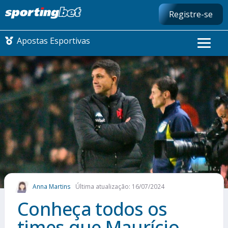
Registre-se
Apostas Esportivas
CONMEBOL LIBERTADORES
FUTEBOL NACIONAL
FUTEBOL INTERNACIONAL
COMO APOSTAR
Anna Martins
Última atualização: 16/07/2024
MAIS ESPORTES
Conheça todos os
times que Maurício