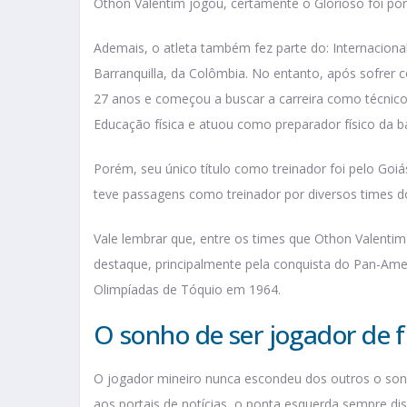
Othon Valentim jogou, certamente o Glorioso foi po
Ademais, o atleta também fez parte do: Internacional
Barranquilla, da Colômbia. No entanto, após sofrer 
27 anos e começou a buscar a carreira como técnico 
Educação física e atuou como preparador físico da ba
Porém, seu único título como treinador foi pelo Go
teve passagens como treinador por diversos times 
Vale lembrar que, entre os times que Othon Valentim
destaque, principalmente pela conquista do Pan-Amer
Olimpíadas de Tóquio em 1964.
O sonho de ser jogador de 
O jogador mineiro nunca escondeu dos outros o sonh
aos portais de notícias, o ponta esquerda sempre d