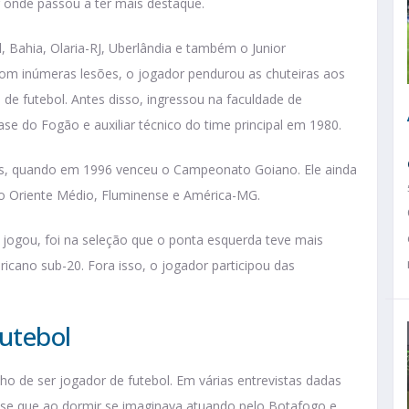
r onde passou a ter mais destaque.
, Bahia, Olaria-RJ, Uberlândia e também o Junior
com inúmeras lesões, o jogador pendurou as chuteiras aos
de futebol. Antes disso, ingressou na faculdade de
se do Fogão e auxiliar técnico do time principal em 1980.
iás, quando em 1996 venceu o Campeonato Goiano. Ele ainda
do Oriente Médio, Fluminense e América-MG.
 jogou, foi na seleção que o ponta esquerda teve mais
icano sub-20. Fora isso, o jogador participou das
futebol
o de ser jogador de futebol. Em várias entrevistas dadas
isse que ao dormir se imaginava atuando pelo Botafogo e