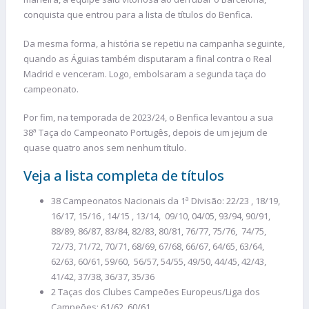
conquista que entrou para a lista de títulos do Benfica.
Da mesma forma, a história se repetiu na campanha seguinte,
quando as Águias também disputaram a final contra o Real
Madrid e venceram. Logo, embolsaram a segunda taça do
campeonato.
Por fim, na temporada de 2023/24, o Benfica levantou a sua
38⁠ª Taça do Campeonato Portugês, depois de um jejum de
quase quatro anos sem nenhum título.
Veja a lista completa de títulos
38 Campeonatos Nacionais da 1ª Divisão: 22/23 , 18/19,
16/17, 15/16 , 14/15 , 13/14, 09/10, 04/05, 93/94, 90/91,
88/89, 86/87, 83/84, 82/83, 80/81, 76/77, 75/76, 74/75,
72/73, 71/72, 70/71, 68/69, 67/68, 66/67, 64/65, 63/64,
62/63, 60/61, 59/60, 56/57, 54/55, 49/50, 44/45, 42/43,
41/42, 37/38, 36/37, 35/36
2 Taças dos Clubes Campeões Europeus/Liga dos
Campeões: 61/62, 60/61