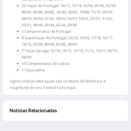
26 Taças de Portugal: 16/17, 13/14, 03/04, 95/96, 92/93,
86/87, 85/86, 84/85, 82/83, 80/81, 79/80, 71/72, 69/70,
68/69, 63/64, 61/62, 58/59, 56/57, 54/55, 52/53, 51/52,
50/51, 48/49, 43/44, 42/43, 39/40
3 Campeonatos de Portugal
9 Supertaças de Portugal: 23/24, 19/20, 17/18, 16/17,
14/15, 05/06, 89/90, 85/86, 80/81
7 Taças da Liga: 15/16, 14/15, 13/14, 11/12, 10/11, 09/10,
08/09
10 Campeonatos de Lisboa
1 Taça Latina
Agora você já sabe quais são os títulos do Benfica e a
magnitude do seu futebol na Europa.
Notícias Relacionadas