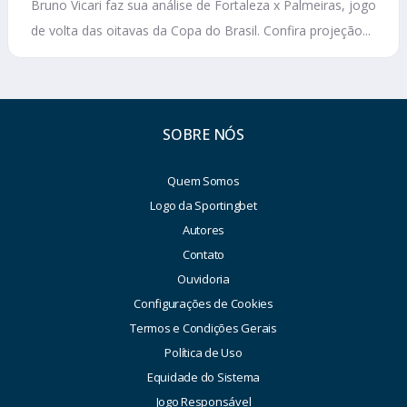
Bruno Vicari faz sua análise de Fortaleza x Palmeiras, jogo
de volta das oitavas da Copa do Brasil. Confira projeção...
SOBRE NÓS
Quem Somos
Logo da Sportingbet
Autores
Contato
Ouvidoria
Configurações de Cookies
Termos e Condições Gerais
Política de Uso
Equidade do Sistema
Jogo Responsável