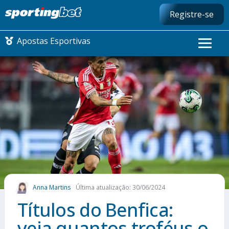
Registre-se
Apostas Esportivas
CONMEBOL LIBERTADORES
FUTEBOL NACIONAL
FUTEBOL INTERNACIONAL
COMO APOSTAR
Anna Martins
Última atualização: 30/06/2024
MAIS ESPORTES
Títulos do Benfica:
veja quantos troféus o