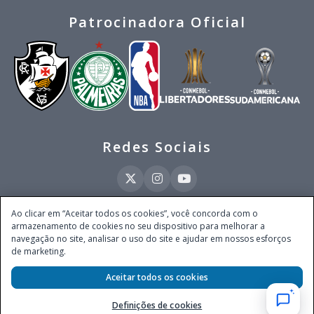
Patrocinadora Oficial
Redes Sociais
Ao clicar em “Aceitar todos os cookies”, você concorda com o
armazenamento de cookies no seu dispositivo para melhorar a
Este site é operado pela Ventmear Brasil LTDA (CNPJ 52.868.380/0001-84), com
navegação no site, analisar o uso do site e ajudar em nossos esforços
endereço na Avenida Brigadeiro Faria Lima, nº 4.055, 3º andar, Itaim Bibi, no
de marketing.
Município de São Paulo, Estado de São Paulo, CEP 04538-133, Brasil - empresa
autorizada a operar apostas de quota fixa em todo território nacional pela
Secretaria de Prêmios e Apostas do Ministério da Fazenda, conforme Portaria nº
Aceitar todos os cookies
247, de 07.02.2025, publicada no DOU em 11.2.2025.
Definições de cookies