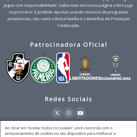
Jogue com responsabilidade. Saiba mais em nossa página sobre
jogo
responsável
. É proibido apostar usando recursos de programas
assistenciais, tais como o Bolsa Família e o Benefício de Prestação
Continuada.
Patrocinadora Oficial
Redes Sociais
Ao clicar em “Aceitar todos os cookies”, você concorda com o
armazenamento de cookies no seu dispositivo para melhorar a
Este site é operado pela Ventmear Brasil LTDA (CNPJ 52.868.380/0001-84), com