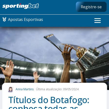
Registre-se
Apostas Esportivas
CONMEBOL LIBERTADORES
FUTEBOL NACIONAL
FUTEBOL INTERNACIONAL
COMO APOSTAR
Anna Martins
Última atualização: 09/05/2024
MAIS ESPORTES
Títulos do Botafogo:
conheça todas as