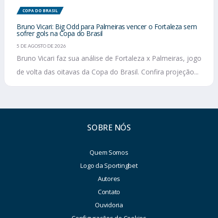
COPA DO BRASIL
Bruno Vicari: Big Odd para Palmeiras vencer o Fortaleza sem
sofrer gols na Copa do Brasil
5 DE AGOSTO DE 2026
Bruno Vicari faz sua análise de Fortaleza x Palmeiras, jogo
de volta das oitavas da Copa do Brasil. Confira projeção...
SOBRE NÓS
Quem Somos
Logo da Sportingbet
Autores
Contato
Ouvidoria