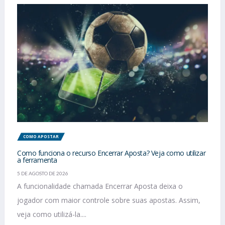
COMO APOSTAR
Como funciona o recurso Encerrar Aposta? Veja como utilizar
a ferramenta
5 DE AGOSTO DE 2026
A funcionalidade chamada Encerrar Aposta deixa o
jogador com maior controle sobre suas apostas. Assim,
veja como utilizá-la....