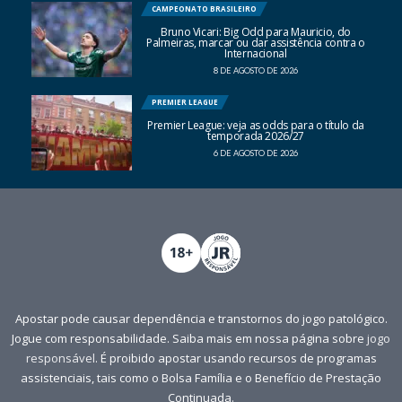
CAMPEONATO BRASILEIRO
Bruno Vicari: Big Odd para Mauricio, do
Palmeiras, marcar ou dar assistência contra o
Internacional
8 DE AGOSTO DE 2026
PREMIER LEAGUE
Premier League: veja as odds para o título da
temporada 2026/27
6 DE AGOSTO DE 2026
Apostar pode causar dependência e transtornos do jogo patológico.
Jogue com responsabilidade. Saiba mais em nossa página sobre
jogo
responsável
. É proibido apostar usando recursos de programas
assistenciais, tais como o Bolsa Família e o Benefício de Prestação
Continuada.