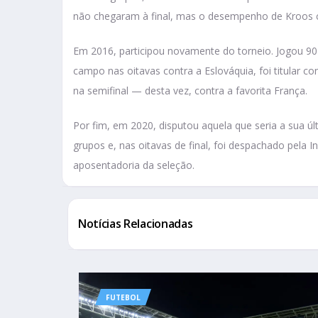
não chegaram à final, mas o desempenho de Kroos
Em 2016, participou novamente do torneio. Jogou 90 
campo nas oitavas contra a Eslováquia, foi titular co
na semifinal — desta vez, contra a favorita França.
Por fim, em 2020, disputou aquela que seria a sua 
grupos e, nas oitavas de final, foi despachado pela 
aposentadoria da seleção.
Notícias Relacionadas
FUTEBOL