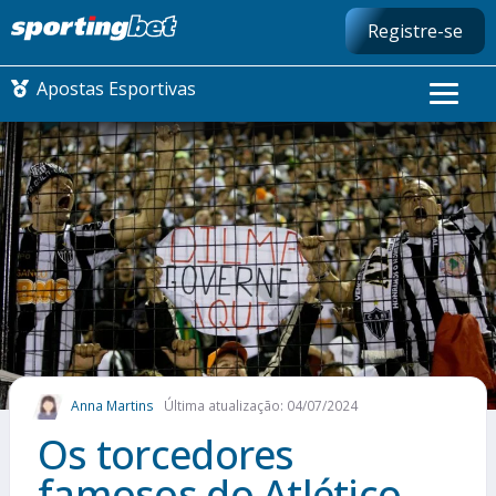
Registre-se
Apostas Esportivas
CONMEBOL LIBERTADORES
FUTEBOL NACIONAL
FUTEBOL INTERNACIONAL
COMO APOSTAR
Anna Martins
Última atualização: 04/07/2024
MAIS ESPORTES
Os torcedores
famosos do Atlético-