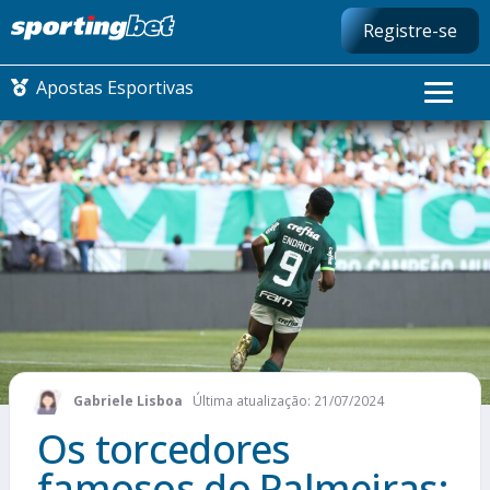
Registre-se
Apostas Esportivas
CONMEBOL LIBERTADORES
FUTEBOL NACIONAL
FUTEBOL INTERNACIONAL
COMO APOSTAR
Gabriele Lisboa
Última atualização: 21/07/2024
MAIS ESPORTES
Os torcedores
famosos do Palmeiras: