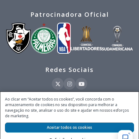
Patrocinadora Oficial
Redes Sociais
Ao clicar em “Aceitar todos os cookies”, você concorda com o
armazenamento de cookies no seu dispositivo para melhorar a
Este site é operado pela Ventmear Brasil LTDA (CNPJ 52.868.380/0001-84), com
navegação no site, analisar o uso do site e ajudar em nossos esforços
endereço na Avenida Brigadeiro Faria Lima, nº 4.055, 3º andar, Itaim Bibi, no
de marketing.
Município de São Paulo, Estado de São Paulo, CEP 04538-133, Brasil - empresa
autorizada a operar apostas de quota fixa em todo território nacional pela
Aceitar todos os cookies
Secretaria de Prêmios e Apostas do Ministério da Fazenda, conforme Portaria nº
247, de 07.02.2025, publicada no DOU em 11.2.2025.