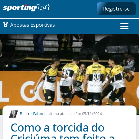
Registre-se
Apostas Esportivas
CONMEBOL LIBERTADORES
FUTEBOL NACIONAL
FUTEBOL INTERNACIONAL
COMO APOSTAR
Beatriz Fabbri
Última atualização: 05/11/2024
MAIS ESPORTES
Como a torcida do
Criciúma tem feito a