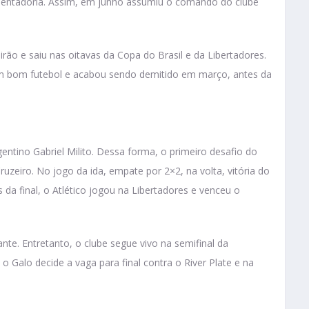
osentadoria. Assim, em junho assumiu o comando do clube
rão e saiu nas oitavas da Copa do Brasil e da Libertadores.
m bom futebol e acabou sendo demitido em março, antes da
gentino Gabriel Milito. Dessa forma, o primeiro desafio do
ruzeiro. No jogo da ida, empate por 2×2, na volta, vitória do
s da final, o Atlético jogou na Libertadores e venceu o
ante. Entretanto, o clube segue vivo na semifinal da
 o Galo decide a vaga para final contra o River Plate e na