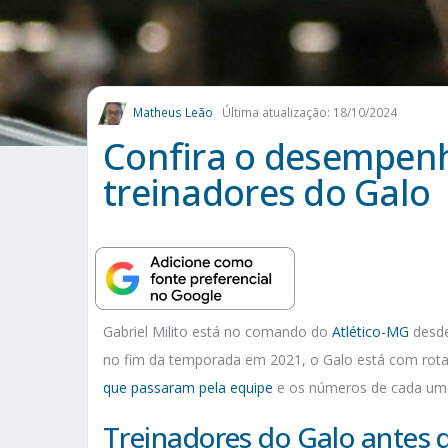
Matheus Leão
Última atualização: 18/10/2024
Confira o desempenh
treinadores do Galo
Gabriel Milito está no comando do
Atlético-MG
desde
no fim da temporada em 2021, o Galo está com rotat
que passaram pela equipe
e os números de cada um
Treinadores do Galo antes