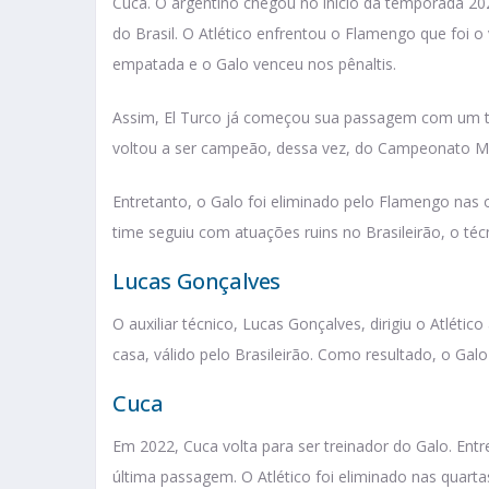
Cuca. O argentino chegou no início da temporada 20
do Brasil. O Atlético enfrentou o Flamengo que foi o
empatada e o Galo venceu nos pênaltis.
Assim, El Turco já começou sua passagem com um tít
voltou a ser campeão, dessa vez, do Campeonato Mi
Entretanto, o Galo foi eliminado pelo Flamengo nas o
time seguiu com atuações ruins no Brasileirão, o téc
Lucas Gonçalves
O auxiliar técnico, Lucas Gonçalves, dirigiu o Atléti
casa, válido pelo Brasileirão. Como resultado, o Gal
Cuca
Em 2022, Cuca volta para ser treinador do Galo. En
última passagem. O Atlético foi eliminado nas quartas