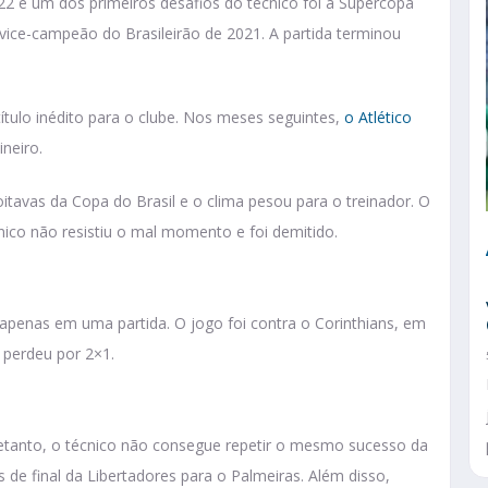
22 e um dos primeiros desafios do técnico foi a Supercopa
 vice-campeão do Brasileirão de 2021. A partida terminou
ulo inédito para o clube. Nos meses seguintes,
o Atlético
neiro.
itavas da Copa do Brasil e o clima pesou para o treinador. O
nico não resistiu o mal momento e foi demitido.
co apenas em uma partida. O jogo foi contra o Corinthians, em
o perdeu por 2×1.
tretanto, o técnico não consegue repetir o mesmo sucesso da
 de final da Libertadores para o Palmeiras. Além disso,