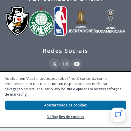
Redes Sociais
Ao clicar em “Aceitar todos os cookies”, você concorda com o
armazenamento de cookies no seu dispositivo para melhorar a
Este site é operado pela Ventmear Brasil LTDA (CNPJ 52.868.380/0001-84), com
navegação no site, analisar o uso do site e ajudar em nossos esforços
endereço na Avenida Brigadeiro Faria Lima, nº 4.055, 3º andar, Itaim Bibi, no
de marketing.
Município de São Paulo, Estado de São Paulo, CEP 04538-133, Brasil - empresa
autorizada a operar apostas de quota fixa em todo território nacional pela
Secretaria de Prêmios e Apostas do Ministério da Fazenda, conforme Portaria nº
Aceitar todos os cookies
247, de 07.02.2025, publicada no DOU em 11.2.2025.
Definições de cookies