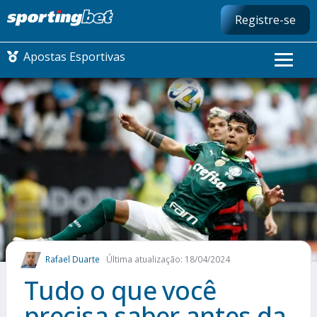
Registre-se
Apostas Esportivas
CONMEBOL LIBERTADORES
FUTEBOL NACIONAL
FUTEBOL INTERNACIONAL
COMO APOSTAR
Rafael Duarte
Última atualização: 18/04/2024
MAIS ESPORTES
Tudo o que você
precisa saber antes da