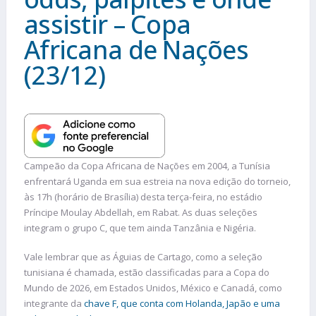
assistir – Copa
Africana de Nações
(23/12)
Campeão da Copa Africana de Nações em 2004, a Tunísia
enfrentará Uganda em sua estreia na nova edição do torneio,
às 17h (horário de Brasília) desta terça-feira, no estádio
Príncipe Moulay Abdellah, em Rabat. As duas seleções
integram o grupo C, que tem ainda Tanzânia e Nigéria.
Vale lembrar que as Águias de Cartago, como a seleção
tunisiana é chamada, estão classificadas para a Copa do
Mundo de 2026, em Estados Unidos, México e Canadá, como
integrante da
chave F, que conta com Holanda, Japão e uma