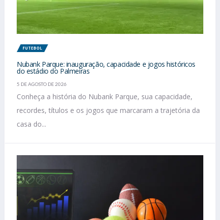
FUTEBOL
Nubank Parque: inauguração, capacidade e jogos históricos
do estádio do Palmeiras
5 DE AGOSTO DE 2026
Conheça a história do Nubank Parque, sua capacidade,
recordes, títulos e os jogos que marcaram a trajetória da
casa do...