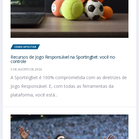
COMO APOSTAR
Recursos de Jogo Responsável na Sportingbet: você no
controle
5 DE AGOSTO DE 2026
A Sportingbet é 100% comprometida com as diretrizes de
Jogo Responsável. E, com todas as ferramentas da
plataforma, você está...