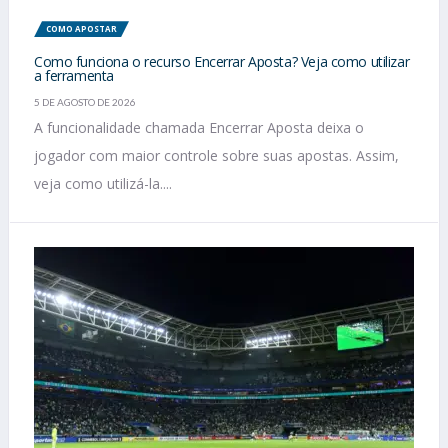
COMO APOSTAR
Como funciona o recurso Encerrar Aposta? Veja como utilizar
a ferramenta
5 DE AGOSTO DE 2026
A funcionalidade chamada Encerrar Aposta deixa o
jogador com maior controle sobre suas apostas. Assim,
veja como utilizá-la....