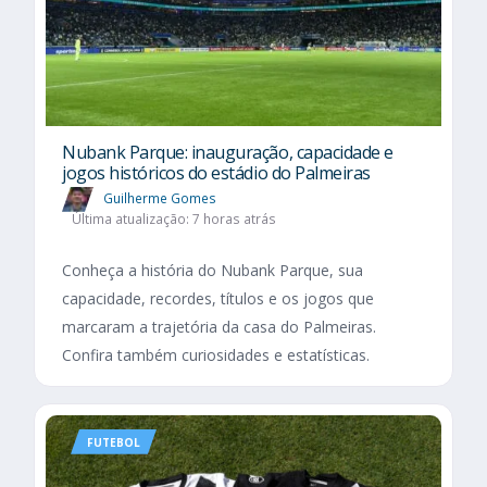
Nubank Parque: inauguração, capacidade e
jogos históricos do estádio do Palmeiras
Guilherme Gomes
Última atualização: 7 horas atrás
Conheça a história do Nubank Parque, sua
capacidade, recordes, títulos e os jogos que
marcaram a trajetória da casa do Palmeiras.
Confira também curiosidades e estatísticas.
FUTEBOL