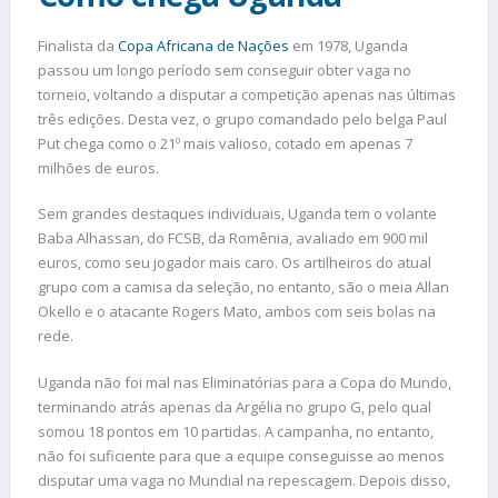
Finalista da
Copa Africana de Nações
em 1978, Uganda
passou um longo período sem conseguir obter vaga no
torneio, voltando a disputar a competição apenas nas últimas
três edições. Desta vez, o grupo comandado pelo belga Paul
Put chega como o 21º mais valioso, cotado em apenas 7
milhões de euros.
Sem grandes destaques individuais, Uganda tem o volante
Baba Alhassan, do FCSB, da Romênia, avaliado em 900 mil
euros, como seu jogador mais caro. Os artilheiros do atual
grupo com a camisa da seleção, no entanto, são o meia Allan
Okello e o atacante Rogers Mato, ambos com seis bolas na
rede.
Uganda não foi mal nas Eliminatórias para a Copa do Mundo,
terminando atrás apenas da Argélia no grupo G, pelo qual
somou 18 pontos em 10 partidas. A campanha, no entanto,
não foi suficiente para que a equipe conseguisse ao menos
disputar uma vaga no Mundial na repescagem. Depois disso,