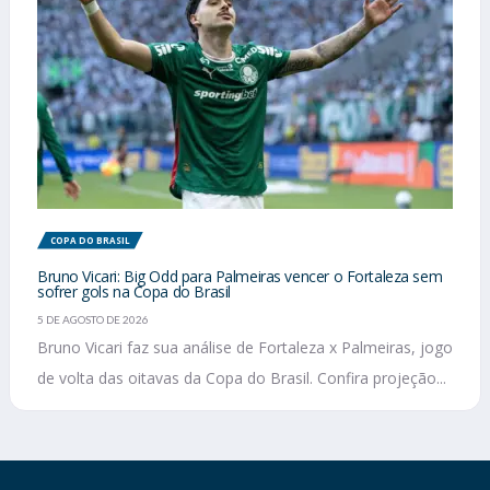
COPA DO BRASIL
Bruno Vicari: Big Odd para Palmeiras vencer o Fortaleza sem
sofrer gols na Copa do Brasil
5 DE AGOSTO DE 2026
Bruno Vicari faz sua análise de Fortaleza x Palmeiras, jogo
de volta das oitavas da Copa do Brasil. Confira projeção...