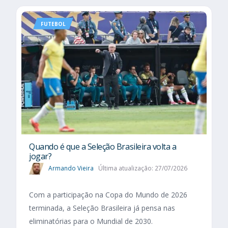
FUTEBOL
Quando é que a Seleção Brasileira volta a
jogar?
Armando Vieira
Última atualização: 27/07/2026
Com a participação na Copa do Mundo de 2026
terminada, a Seleção Brasileira já pensa nas
eliminatórias para o Mundial de 2030.