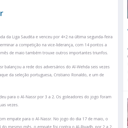
r
dada da Liga Saudita e venceu por 4×2 na última segunda-feira
 terminar a competição na vice-liderança, com 14 pontos a
o mês de maio também trouxe outros importantes triunfos.
ssr balançou a rede dos adversários do Al-Wehda seis vezes
raque da seleção portuguesa, Cristiano Ronaldo, e um de
deu para o Al-Nassr por 3 a 2. Os goleadores do jogo foram
uas vezes.
com empate para o Al-Nassr. No jogo do dia 17 de maio, o
23 do mesmo mês, o empate foi contra o Al-Riyadh, por 2 a 2.