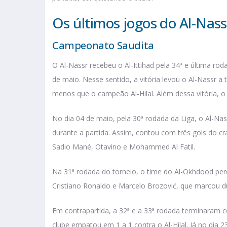
Os últimos jogos do Al-Nass
Campeonato Saudita
O Al-Nassr recebeu o Al-Ittihad pela 34ª e última ro
de maio. Nesse sentido, a vitória levou o Al-Nassr a
menos que o campeão Al-Hilal. Além dessa vitória, 
No dia 04 de maio, pela 30ª rodada da Liga, o Al-Na
durante a partida. Assim, contou com três gols do c
Sadio Mané, Otavino e Mohammed Al Fatil.
Na 31ª rodada do torneio, o time do Al-Okhdood per
Cristiano Ronaldo e Marcelo Brozović, que marcou d
Em contrapartida, a 32ª e a 33ª rodada terminaram 
clube empatou em 1 a 1 contra o Al-Hilal. Já no dia 