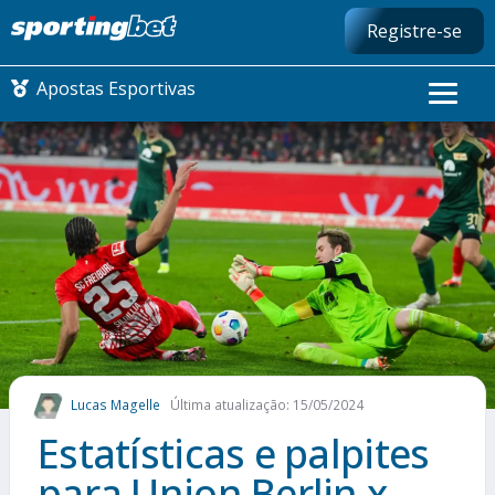
Registre-se
Apostas Esportivas
CONMEBOL LIBERTADORES
FUTEBOL NACIONAL
FUTEBOL INTERNACIONAL
COMO APOSTAR
Lucas Magelle
Última atualização: 15/05/2024
MAIS ESPORTES
Estatísticas e palpites
para Union Berlin x