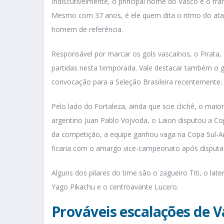
Indiscutivelmente, o principal nome do Vasco é o fra
Mesmo com 37 anos, é ele quem dita o ritmo do ata
homem de referência.
Responsável por marcar os gols vascaínos, o Pirata,
partidas nesta temporada. Vale destacar também o 
convocação para a Seleção Brasileira recentemente.
Pelo lado do Fortaleza, ainda que soe clichê, o ma
argentino Juan Pablo Vojvoda, o Laion disputou a Co
da competição, a equipe ganhou vaga na Copa Sul-A
ficaria com o amargo vice-campeonato após disputa 
Alguns dos pilares do time são o zagueiro Titi, o late
Yago Pikachu e o centroavante Lucero.
Prováveis escalações de V