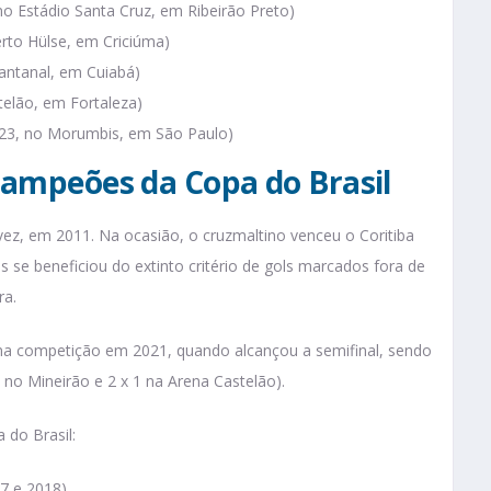
no Estádio Santa Cruz, em Ribeirão Preto)
erto Hülse, em Criciúma)
Pantanal, em Cuiabá)
telão, em Fortaleza)
a 23, no Morumbis, em São Paulo)
 campeões da Copa do Brasil
ez, em 2011. Na ocasião, o cruzmaltino venceu o Coritiba
s se beneficiou do extinto critério de gols marcados fora de
ra.
 na competição em 2021, quando alcançou a semifinal, sendo
 no Mineirão e 2 x 1 na Arena Castelão).
 do Brasil:
17 e 2018)