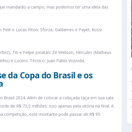
s que mandarão a campo, mas podemos ter uma ideia das
éo Pelé e Lucas Piton; Sforza, Galdames e Payet; Rossi
Brítez), Titi e Felipe Jonatan; Zé Welison, Hércules (Matheus
nho) e Lucero. Técnico: Juan Pablo Vojvoda.
e da Copa do Brasil e os
a
do Brasil 2024. Além de colocar a cobiçada taça em sua sala
rde de R$ 73,5 milhões. Isso apenas pela vitória na final. A
na competição, este montante pode passar de R$ 95