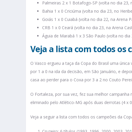
Palmeiras 2 x 1 Botafogo-SP (volta no dia 23, 
Bahia 1 x 0 Criciúma (volta no dia 23, no Herib
Goiás 1 x 0 Cuiabá (volta no dia 22, na Arena 
CRB 1 x 0 Ceará (volta no dia 23, na Arena Cas
Águia de Marabá 1 x 3 São Paulo (volta no di
Veja a lista com todos os
O Vasco ergueu a taça da Copa do Brasil uma única v
por 1 a 0 na ida da decisão, em São Januário, e depoi
casa ao perder para o Coxa por 3 a 2 no Couto Perei
O Fortaleza, por sua vez, fez sua melhor campanha
eliminado pelo Atlético-MG após duas derrotas (4 x 0
Veja a seguir a lista com todos os campeões da Copa
Cruzeiro: 6 títulos (1993, 1996, 2000, 2003, 20