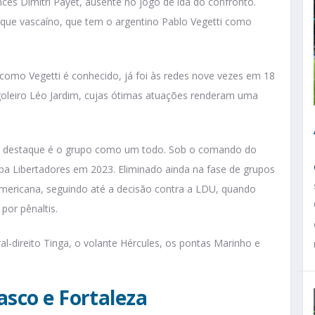
ncês Dimitri Payet, ausente no jogo de ida do confronto.
que vascaíno, que tem o argentino Pablo Vegetti como
 como Vegetti é conhecido, já foi às redes nove vezes em 18
goleiro Léo Jardim, cujas ótimas atuações renderam uma
ior destaque é o grupo como um todo. Sob o comando do
pa Libertadores em 2023. Eliminado ainda na fase de grupos
mericana, seguindo até a decisão contra a LDU, quando
por pênaltis.
ral-direito Tinga, o volante Hércules, os pontas Marinho e
asco e Fortaleza