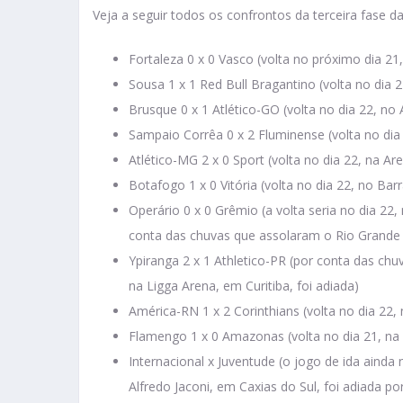
Veja a seguir todos os confrontos da terceira fase d
Fortaleza 0 x 0 Vasco (volta no próximo dia 21
Sousa 1 x 1 Red Bull Bragantino (volta no dia 
Brusque 0 x 1 Atlético-GO (volta no dia 22, no
Sampaio Corrêa 0 x 2 Fluminense (volta no dia
Atlético-MG 2 x 0 Sport (volta no dia 22, na 
Botafogo 1 x 0 Vitória (volta no dia 22, no Ba
Operário 0 x 0 Grêmio (a volta seria no dia 22
conta das chuvas que assolaram o Rio Grande 
Ypiranga 2 x 1 Athletico-PR (por conta das chu
na Ligga Arena, em Curitiba, foi adiada)
América-RN 1 x 2 Corinthians (volta no dia 22
Flamengo 1 x 0 Amazonas (volta no dia 21, n
Internacional x Juventude (o jogo de ida ainda 
Alfredo Jaconi, em Caxias do Sul, foi adiada p