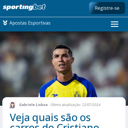
Registre-se
Apostas Esportivas
CONMEBOL LIBERTADORES
FUTEBOL NACIONAL
FUTEBOL INTERNACIONAL
COMO APOSTAR
Gabriele Lisboa
Última atualização: 22/07/2024
MAIS ESPORTES
Veja quais são os
carros do Cristiano