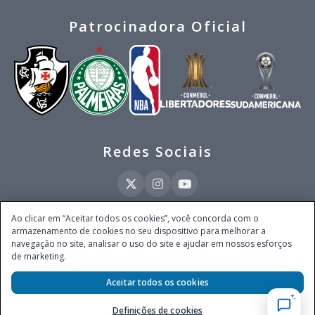
Patrocinadora Oficial
Redes Sociais
Ao clicar em “Aceitar todos os cookies”, você concorda com o
armazenamento de cookies no seu dispositivo para melhorar a
Este site é operado pela Ventmear Brasil LTDA (CNPJ 52.868.380/0001-84), com
navegação no site, analisar o uso do site e ajudar em nossos esforços
endereço na Avenida Brigadeiro Faria Lima, nº 4.055, 3º andar, Itaim Bibi, no
de marketing.
Município de São Paulo, Estado de São Paulo, CEP 04538-133, Brasil - empresa
autorizada a operar apostas de quota fixa em todo território nacional pela
Aceitar todos os cookies
Secretaria de Prêmios e Apostas do Ministério da Fazenda, conforme Portaria nº
247, de 07.02.2025, publicada no DOU em 11.2.2025.
Definições de cookies