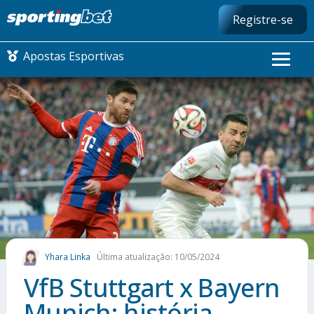
Registre-se
Apostas Esportivas
CONMEBOL LIBERTADORES
FUTEBOL NACIONAL
FUTEBOL INTERNACIONAL
COMO APOSTAR
Yhara Linka
Última atualização: 10/05/2024
MAIS ESPORTES
VfB Stuttgart x Bayern
Munich: história,