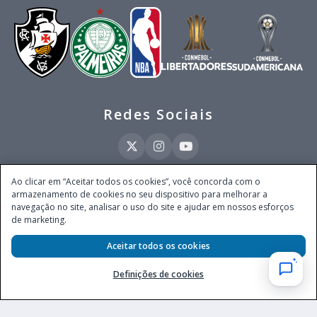
Redes Sociais
Ao clicar em “Aceitar todos os cookies”, você concorda com o
armazenamento de cookies no seu dispositivo para melhorar a
Este site é operado pela Ventmear Brasil LTDA (CNPJ 52.868.380/0001-84), com
navegação no site, analisar o uso do site e ajudar em nossos esforços
endereço na Avenida Brigadeiro Faria Lima, nº 4.055, 3º andar, Itaim Bibi, no
de marketing.
Município de São Paulo, Estado de São Paulo, CEP 04538-133, Brasil - empresa
autorizada a operar apostas de quota fixa em todo território nacional pela
Secretaria de Prêmios e Apostas do Ministério da Fazenda, conforme Portaria nº
Aceitar todos os cookies
247, de 07.02.2025, publicada no DOU em 11.2.2025.
Definições de cookies