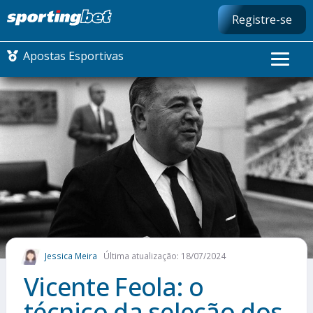
Registre-se
Apostas Esportivas
CONMEBOL LIBERTADORES
FUTEBOL NACIONAL
FUTEBOL INTERNACIONAL
COMO APOSTAR
Jessica Meira
Última atualização: 18/07/2024
MAIS ESPORTES
Vicente Feola: o
técnico da seleção dos