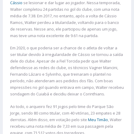
Cássio
se lesionar e dar lugar ao jogador. Nessa temporada,
Walter completou 24 partidas no gol do clube, com uma nota
média de 7.38. Em 2017, no entanto, após a volta de Cássio
Ramos, Walter perdeu a titularidade, voltando para o banco
de reservas. Nesse ano, ele participou de apenas um jogo,
mas teve uma nota excelente de 9.61 na partida.
Em 2020, o que poderia ser a chance de o atleta de voltar a
ser titular devido à irregularidade de Cássio se tornou a saída
dele do clube. Apesar de a Fiel Torcida pedir que Walter
defendesse as redes do clube, os técnicos Vagner Mancini,
Fernando Lázaro e Sylvinho, que treinaram o plantel no
período, não atenderam aos pedidos dos fãs. Com boas
impressões no gol quando entrava em campo, Walter recebeu
sondagem do Cuiabá e decidiu deixar o Corinthians.
Ao todo, o arqueiro fez 91 jogos pelo time do Parque São
Jorge, sendo 80 como titular, com 40 vitórias, 23 empates e 28
derrotas. Além disso, em votação pelo site
Meu Timão
, Walter
recebeu uma nota média de 7,33 em sua passagem pela
equipe, com 71.512 votos dos torcedores.