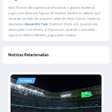
Nos 18 anos de trajetória profissional, o goleiro Walter já
jogou com diversas figuras do futebol. Dentre os atletas que
atuaram ao lado do arqueiro, além do ídolo Cássio, estão os
atacantes
Alexandre Pato
, Emerson Sheik e Jô, quando ele
atuou pelo Corinthians, e Deyverson, quando o atacante,
agora no Atlético Mineiro, jogou pelo Cuiabá.
Notícias Relacionadas
FUTEBOL