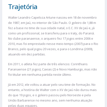
Trajetória
Walter Leandro Capeloza Artune nasceu em 18 de novembro
de 1987, em Jaú, no interior de São Paulo. O goleiro de 1,88 m
fez a base no time de sua cidade natal, o E.C. XV de Jaú e, já
como um profissional, se transferiu para o Iraty, do Paraná.
No clube paranaense, o arqueiro fez 17 jogos entre 2006 e
2010, mas foi emprestado nesse meio-tempo (2007) para o Rio
Branco, pelo qual jogou 20 vezes, e para o Londrina (2009),
atuando em dez partidas.
Em 2011, o atleta fez parte de três elencos: Corinthians
Paranaense (21 jogos), Caxias (2) e Novo Hamburgo, mas não
foi titular em nenhuma partida neste último.
Já em 2012, ele voltou a atuar pelo seu time de formação. No
entanto, a história de Walter com o XV de Jaú não durou mais
do que 19 jogos, e o goleiro passou pelo Noroeste e pela
União Barbarense no mesmo ano, sem nenhuma atuação
pelas duas equipes.