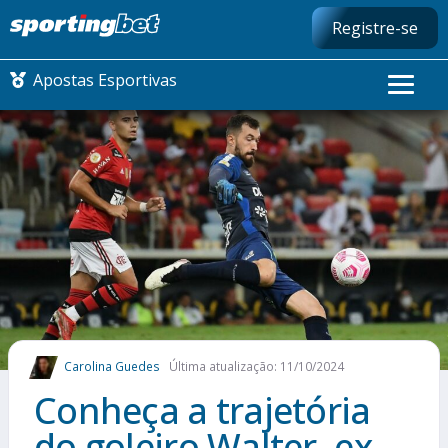
Registre-se
Apostas Esportivas
CONMEBOL LIBERTADORES
FUTEBOL NACIONAL
FUTEBOL INTERNACIONAL
COMO APOSTAR
Carolina Guedes
Última atualização: 11/10/2024
MAIS ESPORTES
Conheça a trajetória
do goleiro Walter, ex-