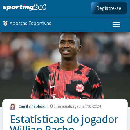
Registre-se
Apostas Esportivas
CONMEBOL LIBERTADORES
FUTEBOL NACIONAL
FUTEBOL INTERNACIONAL
COMO APOSTAR
Camille Paoleschi
Última atualização: 24/07/2024
MAIS ESPORTES
Estatísticas do jogador
Willian Pacho