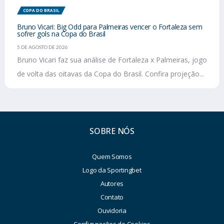
COPA DO BRASIL
Bruno Vicari: Big Odd para Palmeiras vencer o Fortaleza sem
sofrer gols na Copa do Brasil
5 DE AGOSTO DE 2026
Bruno Vicari faz sua análise de Fortaleza x Palmeiras, jogo
de volta das oitavas da Copa do Brasil. Confira projeção...
SOBRE NÓS
Quem Somos
Logo da Sportingbet
Autores
Contato
Ouvidoria
Configurações de Cookies