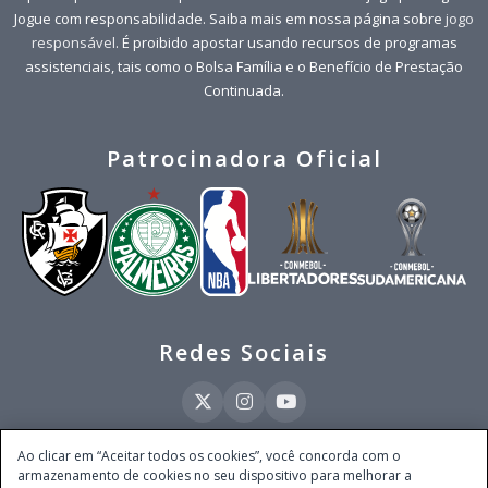
Jogue com responsabilidade. Saiba mais em nossa página sobre
jogo
responsável
. É proibido apostar usando recursos de programas
assistenciais, tais como o Bolsa Família e o Benefício de Prestação
Continuada.
Patrocinadora Oficial
Redes Sociais
Ao clicar em “Aceitar todos os cookies”, você concorda com o
armazenamento de cookies no seu dispositivo para melhorar a
Este site é operado pela Ventmear Brasil LTDA (CNPJ 52.868.380/0001-84), com