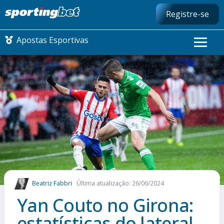
Registre-se
Apostas Esportivas
CONMEBOL LIBERTADORES
FUTEBOL NACIONAL
FUTEBOL INTERNACIONAL
COMO APOSTAR
Beatriz Fabbri
Última atualização: 26/06/2024
MAIS ESPORTES
Yan Couto no Girona:
estatísticas do lateral