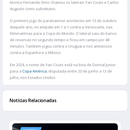
técnico Fernando Diniz chamou os laterais Yan Couto e Carlos
Augusto como substitutos.
O primeiro jogo do paranaense aconteceu em 13 de outubro
daquele ano, no empate em 1 a 1 contra a Venezuela, nas
Eliminatórias para a Copa do Mundo. O lateral saiu do banco
de reservas no segundo tempo e ficou em campo por 48
minutos. Também jogou contra o Uruguai e nos amistosos
contra a Espanha e o México.
Em 2024, o nome de Yan Couto está na lista de Dorival Junior
para a
Copa América
, disputada entre 20 de junho a 13 de
julho, nos Estados Unidos.
Notícias Relacionadas