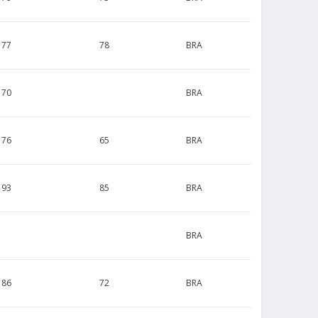
177
78
BRA
170
BRA
176
65
BRA
193
85
BRA
BRA
186
72
BRA