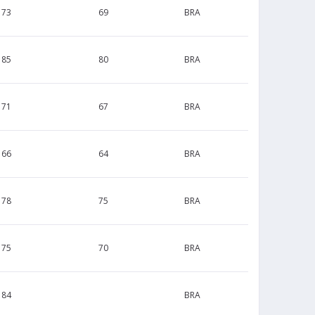
173
69
BRA
185
80
BRA
171
67
BRA
166
64
BRA
178
75
BRA
175
70
BRA
184
BRA