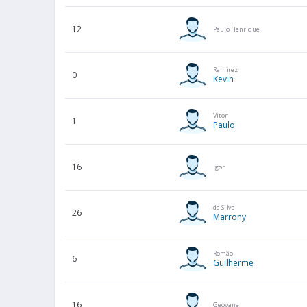
12
Paulo Henrique
Ramirez
0
Kevin
Vitor
1
Paulo
16
Igor
da Silva
26
Marrony
Romão
6
Guilherme
16
Geovane