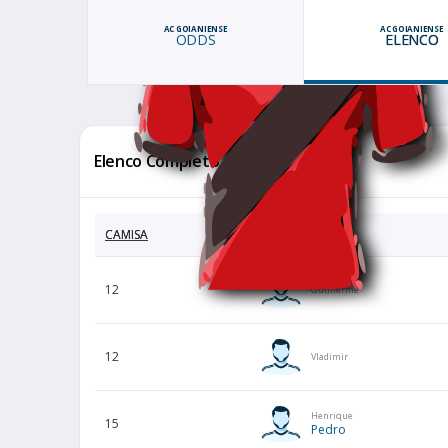
AC GOIANIENSE
AC GOIANIENSE
ODDS
ELENCO
Elenco Completo
CAMISA
JOGADOR
12
Guilherme
12
Vladimir
Henrique
15
Pedro