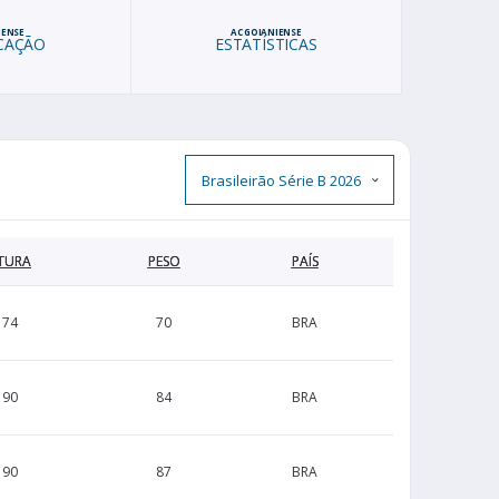
IENSE
AC GOIANIENSE
ICAÇÃO
ESTATÍSTICAS
TURA
PESO
PAÍS
174
70
BRA
190
84
BRA
190
87
BRA