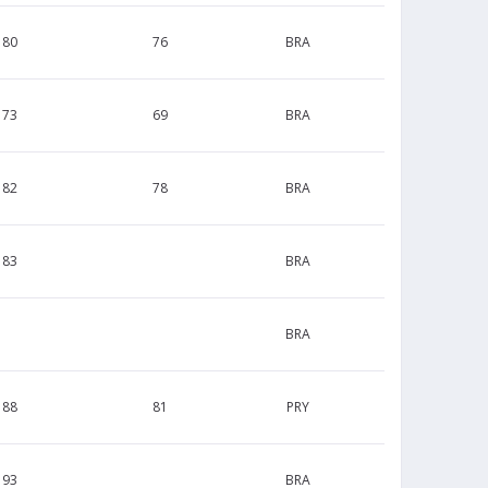
180
76
BRA
173
69
BRA
182
78
BRA
183
BRA
BRA
188
81
PRY
193
BRA