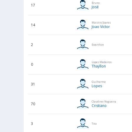
Bruno
17
José
Maistro Soares
14
Joao Victor
2
Ewerthon
Lopes Medeiros
0
Thayllon
Guilherme
31
Lopes
Claudinei Nogueira
70
Cristiano
3
Tito