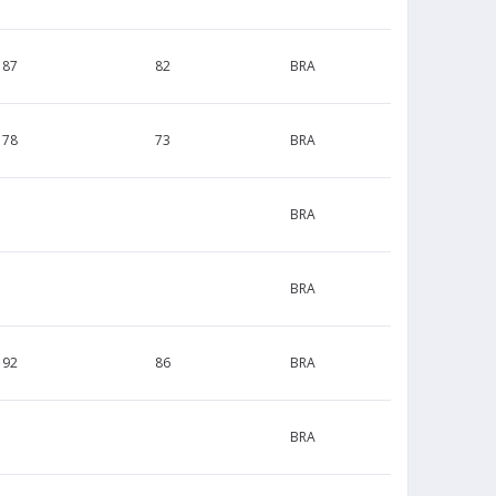
187
82
BRA
178
73
BRA
BRA
BRA
192
86
BRA
BRA