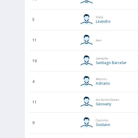
Vilela
5
Leandro
11
Jean
Leonardo
19
Santiago Barcelar
Martins
4
Adriano
dos Santos Soares
11
Geovany
Coutinho
9
Gustavo