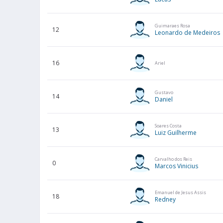
Guimaraes Rosa
12
Leonardo de Medeiros
16
Ariel
Gustavo
14
Daniel
Soares Costa
13
Luiz Guilherme
Carvalho dos Reis
0
Marcos Vinicius
Emanuel de Jesus Assis
18
Redney