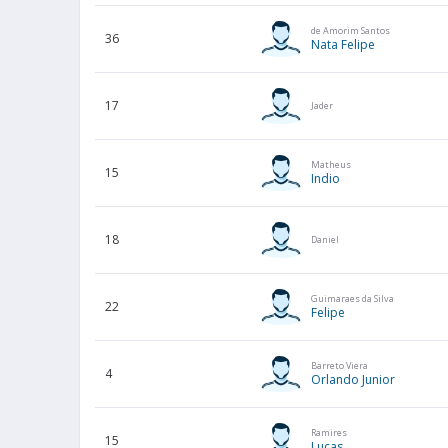
de Amorim Santos
36
Nata Felipe
17
Jader
Matheus
15
Indio
18
Daniel
Guimaraes da Silva
22
Felipe
Barreto Viera
4
Orlando Junior
Ramires
15
Lucas