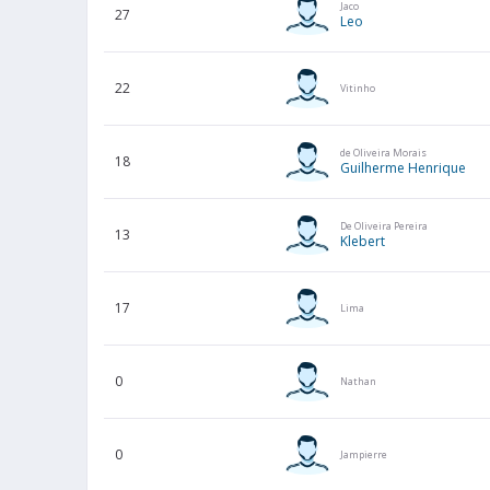
Jaco
27
Leo
22
Vitinho
de Oliveira Morais
18
Guilherme Henrique
De Oliveira Pereira
13
Klebert
17
Lima
0
Nathan
0
Jampierre