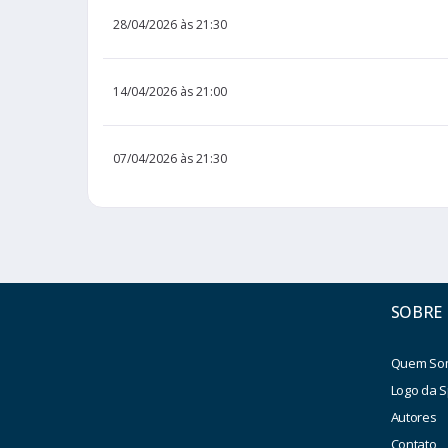
28/04/2026 às 21:30
14/04/2026 às 21:00
07/04/2026 às 21:30
SOBRE
Quem So
Logo da S
Autores
Contato