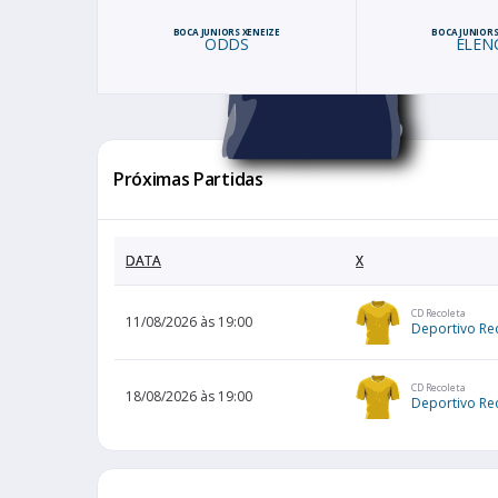
BOCA JUNIORS XENEIZE
BOCA JUNIORS
ODDS
ELEN
Próximas Partidas
DATA
X
CD Recoleta
11/08/2026 às 19:00
Deportivo Re
CD Recoleta
18/08/2026 às 19:00
Deportivo Re