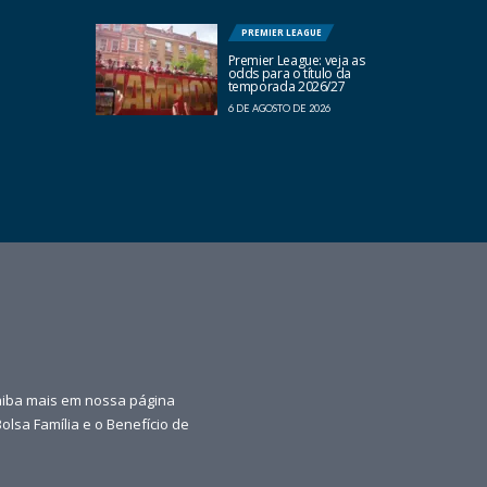
PREMIER LEAGUE
Premier League: veja as
odds para o título da
temporada 2026/27
6 DE AGOSTO DE 2026
aiba mais em nossa página
olsa Família e o Benefício de