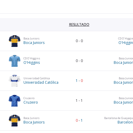
RESULTADO
Boca Juniors
CD O´Higgi
0
-
0
Boca Juniors
O'Higgin
CD O´Higgins
Boca Junio
0
-
0
O'Higgins
Boca Junio
Universidad Católica
Boca Junio
1
-
0
Universidad Católica
Boca Junio
Cruzeiro
Boca Junio
1
-
1
Cruzeiro
Boca Junio
Boca Juniors
Barcelona de Guayaqu
0
-
1
Boca Juniors
Barcelon