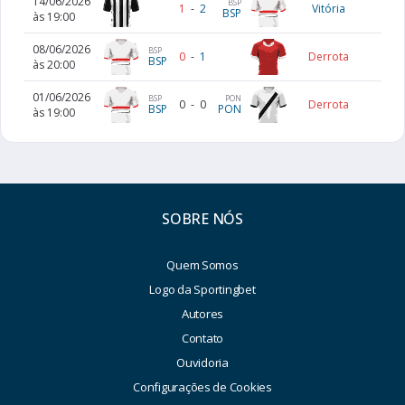
14/06/2026
BSP
1
-
2
Vitória
BSP
às 19:00
08/06/2026
BSP
0
-
1
Derrota
BSP
às 20:00
01/06/2026
BSP
PON
0
-
0
Derrota
BSP
PON
às 19:00
SOBRE NÓS
Quem Somos
Logo da Sportingbet
Autores
Contato
Ouvidoria
Configurações de Cookies