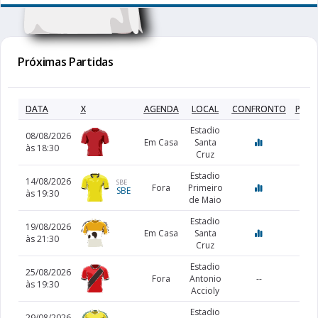
Próximas Partidas
DATA
X
AGENDA
LOCAL
CONFRONTO
PRÉV
Estadio
08/08/2026
Em Casa
Santa
às 18:30
Cruz
Estadio
14/08/2026
SBE
Fora
Primeiro
SBE
às 19:30
de Maio
Estadio
19/08/2026
Em Casa
Santa
às 21:30
Cruz
Estadio
25/08/2026
Fora
Antonio
--
às 19:30
Accioly
Estadio
29/08/2026