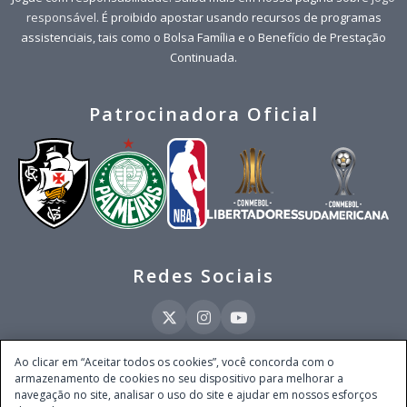
responsável
. É proibido apostar usando recursos de programas
assistenciais, tais como o Bolsa Família e o Benefício de Prestação
Continuada.
Patrocinadora Oficial
Redes Sociais
Ao clicar em “Aceitar todos os cookies”, você concorda com o
armazenamento de cookies no seu dispositivo para melhorar a
Este site é operado pela Ventmear Brasil LTDA (CNPJ 52.868.380/0001-84), com
navegação no site, analisar o uso do site e ajudar em nossos esforços
endereço na Avenida Brigadeiro Faria Lima, nº 4.055, 3º andar, Itaim Bibi, no