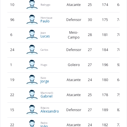
10
Atacante
25
174
64
Rodrygo
Henrique
96
Defensor
30
175
74
Paulo
Meio-
Jean
6
28
181
78
Lucas
Campo
24
Defensor
27
184
78
Carlos
1
Goleiro
27
196
92
Hugo
Kaio
19
Atacante
24
180
64
Jorge
Martinelli
22
Atacante
25
178
75
Gabriel
Ribeiro
15
Defensor
27
189
82
Alexsandro
Pedro
22
Atacante
24
182
72
João