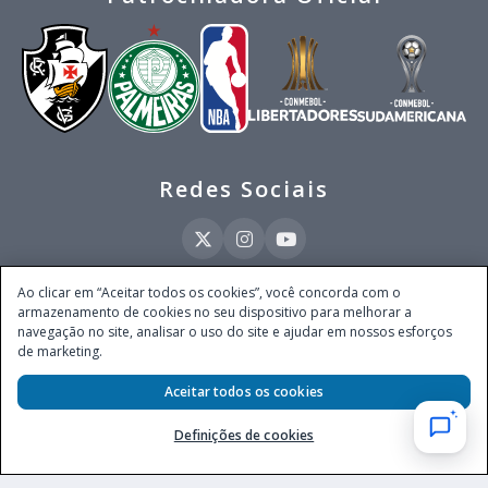
Redes Sociais
Ao clicar em “Aceitar todos os cookies”, você concorda com o
armazenamento de cookies no seu dispositivo para melhorar a
Este site é operado pela Ventmear Brasil LTDA (CNPJ 52.868.380/0001-84), com
navegação no site, analisar o uso do site e ajudar em nossos esforços
endereço na
Rua Henrique Monteiro, nº 22, 8º andar, Pinheiros
, no Município de
de marketing.
São Paulo, Estado de São Paulo, CEP 04538-133, Brasil - empresa autorizada a
operar apostas de quota fixa em todo território nacional pela Secretaria de
Prêmios e Apostas do Ministério da Fazenda, conforme Portaria nº 247, de
Aceitar todos os cookies
07.02.2025, publicada no DOU em 11.2.2025.
Definições de cookies