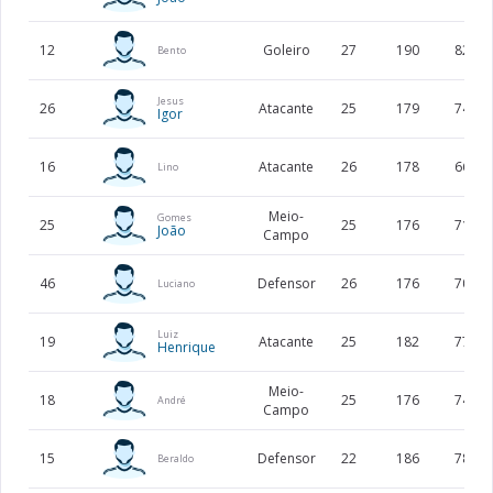
12
Goleiro
27
190
82
Bento
Jesus
26
Atacante
25
179
74
Igor
16
Atacante
26
178
66
Lino
Meio-
Gomes
25
25
176
71
João
Campo
46
Defensor
26
176
70
Luciano
Luiz
19
Atacante
25
182
77
Henrique
Meio-
18
25
176
74
André
Campo
15
Defensor
22
186
78
Beraldo