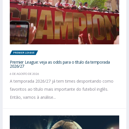
PREMIER LEAGUE
Premier League: veja as odds para o título da temporada
2026/27
6 DE AGOSTO DE 2026
A temporada 2026/27 já tem times despontando como
favoritos ao título mais importante do futebol inglês.
Então, vamos à análise...