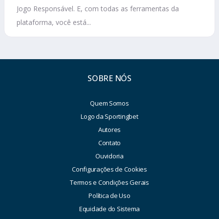
Jogo Responsável. E, com todas as ferramentas da
plataforma, você está...
SOBRE NÓS
Quem Somos
Logo da Sportingbet
Autores
Contato
Ouvidoria
Configurações de Cookies
Termos e Condições Gerais
Política de Uso
Equidade do Sistema