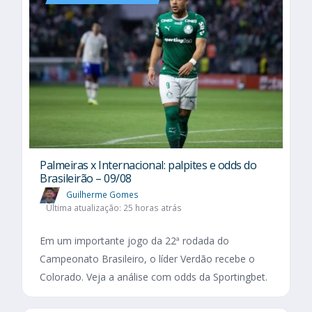
Palmeiras x Internacional: palpites e odds do
Brasileirão – 09/08
Guilherme Gomes
Última atualização: 25 horas atrás
Em um importante jogo da 22ª rodada do
Campeonato Brasileiro, o líder Verdão recebe o
Colorado. Veja a análise com odds da Sportingbet.