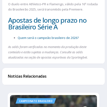
O duelo entre Athletico-PR e Flamengo, válido pela 16ª rodada
do Brasileirão 2025, será transmitido pela Premiere.
Apostas de longo prazo no
Brasileiro Série A
Quem será o campeão brasileiro de 2026?
As odds foram verificadas no momento da produção deste
conteúdo e estão sujeitas a mudanças. Consulte as odds
atualizadas na seção de apostas esportivas da Sportingbet.
Notícias Relacionadas
CAMPEONATO BRASILEIRO