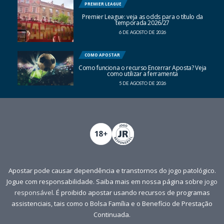
PREMIER LEAGUE
Premier League: veja as odds para o título da
temporada 2026/27
6 DE AGOSTO DE 2026
COMO APOSTAR
Como funciona o recurso Encerrar Aposta? Veja
como utilizar a ferramenta
5 DE AGOSTO DE 2026
Apostar pode causar dependência e transtornos do jogo patológico.
Jogue com responsabilidade. Saiba mais em nossa página sobre
jogo
responsável
. É proibido apostar usando recursos de programas
assistenciais, tais como o Bolsa Família e o Benefício de Prestação
Continuada.