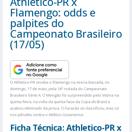
Athletico-PR x
Flamengo: odds e
palpites do
Campeonato Brasileiro
(17/05)
O Athletico-PR recebe o Flamengo na Arena Baixada, no
domingo, 17 de maio, pela 16ª rodada do Campeonato
Brasileiro Série A. O Mengão foi surpreendido pelo Vitória na
quinta-feira, na volta da quinta fase da Copa do Brasil e
acabou eliminado da prova. O Furacão se classificou, mas só
nos pênaltis contra o Atlético Goianiense.
Ficha Técnica: Athletico-PR x