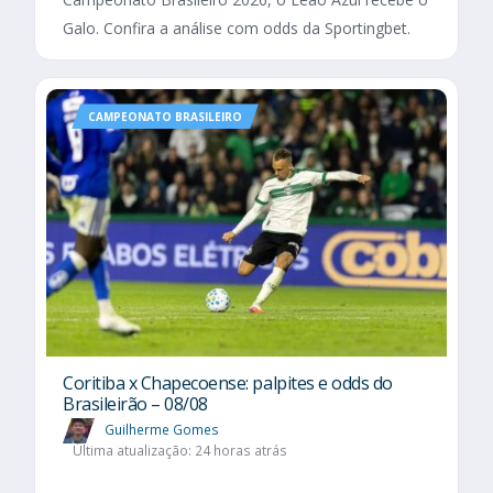
Galo. Confira a análise com odds da Sportingbet.
CAMPEONATO BRASILEIRO
Coritiba x Chapecoense: palpites e odds do
Brasileirão – 08/08
Guilherme Gomes
Última atualização: 24 horas atrás