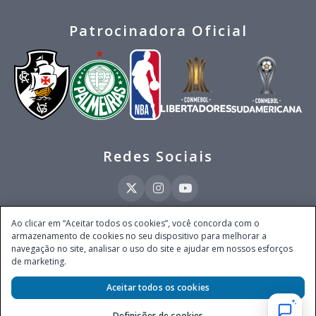
Patrocinadora Oficial
Redes Sociais
Ao clicar em “Aceitar todos os cookies”, você concorda com o
armazenamento de cookies no seu dispositivo para melhorar a
Este site é operado pela Ventmear Brasil LTDA (CNPJ 52.868.380/0001-84), com
navegação no site, analisar o uso do site e ajudar em nossos esforços
endereço na Avenida Brigadeiro Faria Lima, nº 4.055, 3º andar, Itaim Bibi, no
de marketing.
Município de São Paulo, Estado de São Paulo, CEP 04538-133, Brasil - empresa
autorizada a operar apostas de quota fixa em todo território nacional pela
Secretaria de Prêmios e Apostas do Ministério da Fazenda, conforme Portaria nº
Aceitar todos os cookies
247, de 07.02.2025, publicada no DOU em 11.2.2025.
Definições de cookies