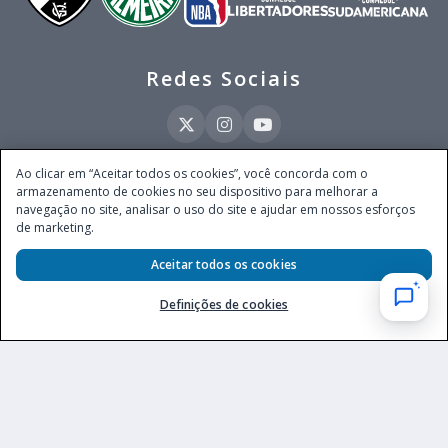
Redes Sociais
Ao clicar em “Aceitar todos os cookies”, você concorda com o
armazenamento de cookies no seu dispositivo para melhorar a
Este site é operado pela Ventmear Brasil LTDA (CNPJ 52.868.380/0001-84), com
navegação no site, analisar o uso do site e ajudar em nossos esforços
endereço na Avenida Brigadeiro Faria Lima, nº 4.055, 3º andar, Itaim Bibi, no
de marketing.
Município de São Paulo, Estado de São Paulo, CEP 04538-133, Brasil - empresa
autorizada a operar apostas de quota fixa em todo território nacional pela
Aceitar todos os cookies
Secretaria de Prêmios e Apostas do Ministério da Fazenda, conforme Portaria nº
247, de 07.02.2025, publicada no DOU em 11.2.2025.
Definições de cookies