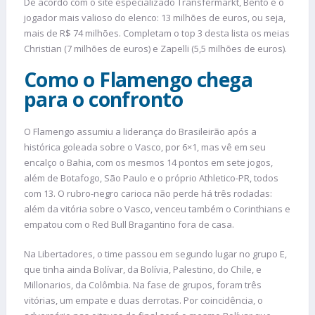
De acordo com o site especializado Transfermarkt, Bento é o
jogador mais valioso do elenco: 13 milhões de euros, ou seja,
mais de R$ 74 milhões. Completam o top 3 desta lista os meias
Christian (7 milhões de euros) e Zapelli (5,5 milhões de euros).
Como o Flamengo chega
para o confronto
O Flamengo assumiu a liderança do Brasileirão após a
histórica goleada sobre o Vasco, por 6×1, mas vê em seu
encalço o Bahia, com os mesmos 14 pontos em sete jogos,
além de Botafogo, São Paulo e o próprio Athletico-PR, todos
com 13. O rubro-negro carioca não perde há três rodadas:
além da vitória sobre o Vasco, venceu também o Corinthians e
empatou com o Red Bull Bragantino fora de casa.
Na Libertadores, o time passou em segundo lugar no grupo E,
que tinha ainda Bolívar, da Bolívia, Palestino, do Chile, e
Millonarios, da Colômbia. Na fase de grupos, foram três
vitórias, um empate e duas derrotas. Por coincidência, o