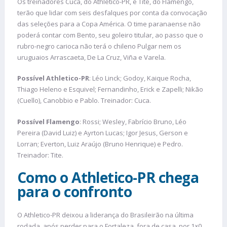
Os treinadores Cuca, do Athletico-PR, e Tite, do Flamengo,
terão que lidar com seis desfalques por conta da convocação
das seleções para a Copa América. O time paranaense não
poderá contar com Bento, seu goleiro titular, ao passo que o
rubro-negro carioca não terá o chileno Pulgar nem os
uruguaios Arrascaeta, De La Cruz, Viña e Varela.
Possível Athletico-PR
: Léo Linck; Godoy, Kaique Rocha,
Thiago Heleno e Esquivel; Fernandinho, Erick e Zapelli; Nikão
(Cuello), Canobbio e Pablo. Treinador: Cuca.
Possível Flamengo
: Rossi; Wesley, Fabrício Bruno, Léo
Pereira (David Luiz) e Ayrton Lucas; Igor Jesus, Gerson e
Lorran; Everton, Luiz Araújo (Bruno Henrique) e Pedro.
Treinador: Tite.
Como o Athletico-PR chega
para o confronto
O Athletico-PR deixou a liderança do Brasileirão na última
rodada, após perder para o Fortaleza, fora de casa, por 1×0,