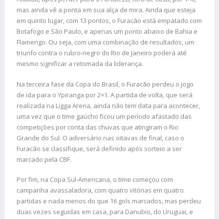
mas ainda vê a ponta em sua alça de mira. Ainda que esteja
em quinto lugar, com 13 pontos, o Furacão está empatado com
Botafogo e São Paulo, e apenas um ponto abaixo de Bahia e
Flamengo. Ou seja, com uma combinação de resultados, um
triunfo contra o rubro-negro do Rio de Janeiro poderá até
mesmo significar a retomada da liderança.
Na terceira fase da Copa do Brasil, o Furacão perdeu o jogo
de ida para o Ypiranga por 2×1. A partida de volta, que será
realizada na Ligga Arena, ainda não tem data para acontecer,
uma vez que o time gaúcho ficou um período afastado das
competições por conta das chuvas que atingiram o Rio
Grande do Sul. O adversário nas oitavas de final, caso o
Furacão se classifique, será definido após sorteio a ser
marcado pela CBF.
Por fim, na Copa Sul-Americana, o time começou com
campanha avassaladora, com quatro vitórias em quatro
partidas e nada menos do que 16 gols marcados, mas perdeu
duas vezes seguidas em casa, para Danubio, do Uruguai, e