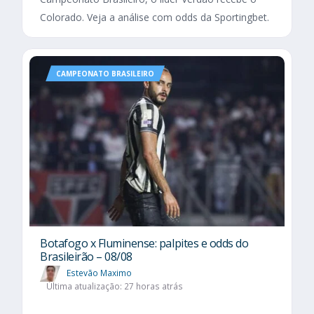
Colorado. Veja a análise com odds da Sportingbet.
CAMPEONATO BRASILEIRO
Botafogo x Fluminense: palpites e odds do
Brasileirão – 08/08
Estevão Maximo
Última atualização: 27 horas atrás