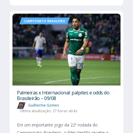
CAMPEONATO BRASILEIRO
Palmeiras x Internacional: palpites e odds do
Brasileirão – 09/08
Guilherme Gomes
Última atualização: 27 horas atrás
Em um importante jogo da 22ª rodada do
Campeonato Brasileiro, o líder Verdão recebe o