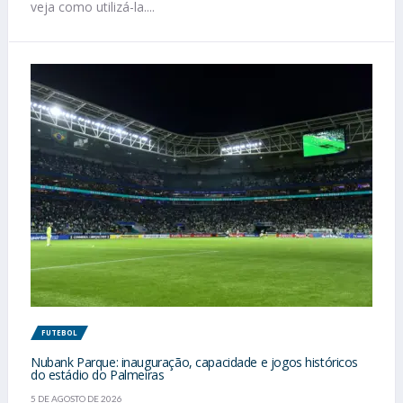
veja como utilizá-la....
FUTEBOL
Nubank Parque: inauguração, capacidade e jogos históricos
do estádio do Palmeiras
5 DE AGOSTO DE 2026