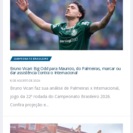
CAMPEONATO BRASILEIRO
Bruno Vicari: Big Odd para Mauricio, do Palmeiras, marcar ou
dar assistência contra o Internacional
8 DE AGOSTO DE 2026
Bruno Vicari faz sua análise de Palmeiras x Internacional,
jogo da 22ª rodada do Campeonato Brasileiro 2026.
Confira projeção e...