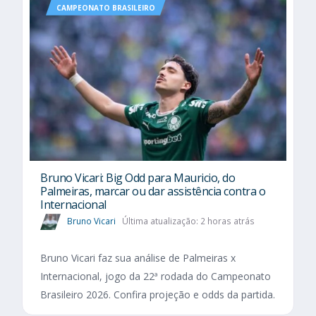
CAMPEONATO BRASILEIRO
Bruno Vicari: Big Odd para Mauricio, do
Palmeiras, marcar ou dar assistência contra o
Internacional
Bruno Vicari
Última atualização: 2 horas atrás
Bruno Vicari faz sua análise de Palmeiras x
Internacional, jogo da 22ª rodada do Campeonato
Brasileiro 2026. Confira projeção e odds da partida.