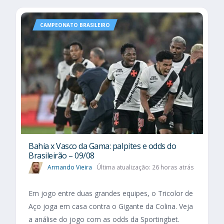
CAMPEONATO BRASILEIRO
Bahia x Vasco da Gama: palpites e odds do
Brasileirão – 09/08
Armando Vieira
Última atualização: 26 horas atrás
Em jogo entre duas grandes equipes, o Tricolor de
Aço joga em casa contra o Gigante da Colina. Veja
a análise do jogo com as odds da Sportingbet.