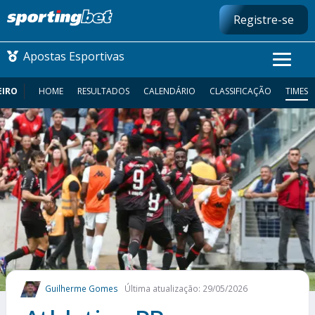
Registre-se
Apostas Esportivas
EIRO
HOME
RESULTADOS
CALENDÁRIO
CLASSIFICAÇÃO
TIMES
CONMEBOL LIBERTADORES
FUTEBOL NACIONAL
FUTEBOL INTERNACIONAL
COMO APOSTAR
MAIS ESPORTES
Guilherme Gomes
Última atualização: 29/05/2026