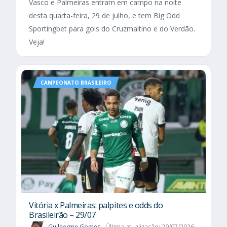
Vasco e Palmeiras entram em campo na noite
desta quarta-feira, 29 de julho, e tem Big Odd
Sportingbet para gols do Cruzmaltino e do Verdão.
Veja!
CAMPEONATO BRASILEIRO
Vitória x Palmeiras: palpites e odds do
Brasileirão – 29/07
Guilherme Gomes
Última atualização: 29/07/2026