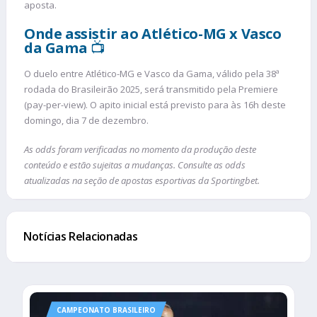
aposta.
Onde assistir ao Atlético-MG x Vasco
da Gama
📺
O duelo entre Atlético-MG e Vasco da Gama, válido pela 38ª
rodada do Brasileirão 2025, será transmitido pela Premiere
(pay-per-view). O apito inicial está previsto para às 16h deste
domingo, dia 7 de dezembro.
As odds foram verificadas no momento da produção deste
conteúdo e estão sujeitas a mudanças. Consulte as odds
atualizadas na seção de apostas esportivas da Sportingbet.
Notícias Relacionadas
CAMPEONATO BRASILEIRO