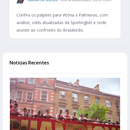
Confira os palpites para Vitória x Palmeiras, com
análise, odds atualizadas da Sportingbet e onde
assistir ao confronto do Brasileirão.
Notícias Recentes