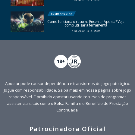
6 DE AGOSTO DE 2026
COMO APOSTAR
Como funciona o recurso Encerrar Aposta? Veja
como utilizar a ferramenta
5 DE AGOSTO DE 2026
Apostar pode causar dependência e transtornos do jogo patológico.
Jogue com responsabilidade. Saiba mais em nossa página sobre
jogo
responsável
. É proibido apostar usando recursos de programas
assistenciais, tais como o Bolsa Família e o Benefício de Prestação
Continuada.
Patrocinadora Oficial