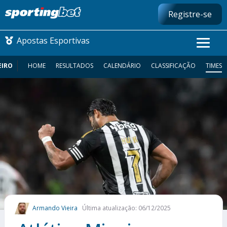
Registre-se
Apostas Esportivas
EIRO
HOME
RESULTADOS
CALENDÁRIO
CLASSIFICAÇÃO
TIMES
CONMEBOL LIBERTADORES
FUTEBOL NACIONAL
FUTEBOL INTERNACIONAL
COMO APOSTAR
MAIS ESPORTES
Armando Vieira
Última atualização: 06/12/2025