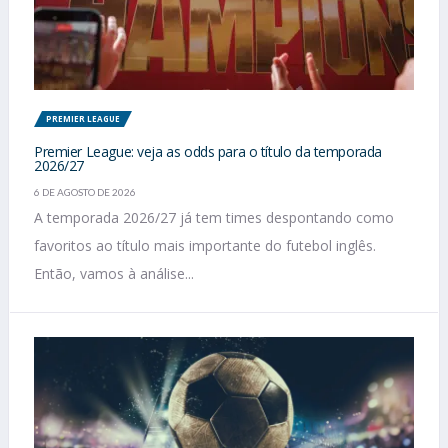
PREMIER LEAGUE
Premier League: veja as odds para o título da temporada
2026/27
6 DE AGOSTO DE 2026
A temporada 2026/27 já tem times despontando como
favoritos ao título mais importante do futebol inglês.
Então, vamos à análise...