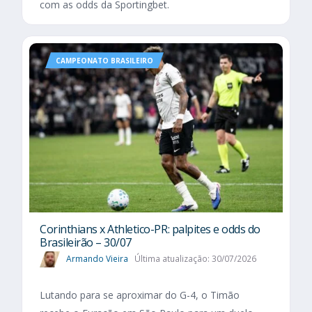
com as odds da Sportingbet.
CAMPEONATO BRASILEIRO
Corinthians x Athletico-PR: palpites e odds do
Brasileirão – 30/07
Armando Vieira
Última atualização: 30/07/2026
Lutando para se aproximar do G-4, o Timão