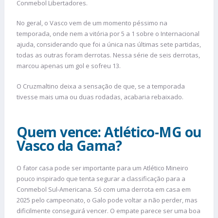
Conmebol Libertadores.
No geral, o Vasco vem de um momento péssimo na
temporada, onde nem a vitória por 5 a 1 sobre o Internacional
ajuda, considerando que foi a única nas últimas sete partidas,
todas as outras foram derrotas. Nessa série de seis derrotas,
marcou apenas um gol e sofreu 13.
O Cruzmaltino deixa a sensação de que, se a temporada
tivesse mais uma ou duas rodadas, acabaria rebaixado.
Quem vence: Atlético-MG ou
Vasco da Gama?
O fator casa pode ser importante para um Atlético Mineiro
pouco inspirado que tenta segurar a classificação para a
Conmebol Sul-Americana. Só com uma derrota em casa em
2025 pelo campeonato, o Galo pode voltar a não perder, mas
dificilmente conseguirá vencer. O empate parece ser uma boa