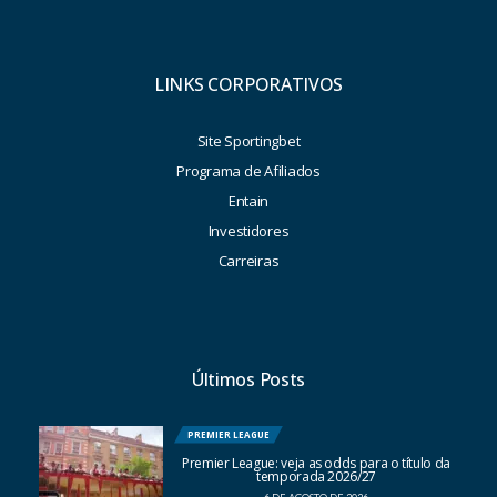
LINKS CORPORATIVOS
Site Sportingbet
Programa de Afiliados
Entain
Investidores
Carreiras
Últimos Posts
PREMIER LEAGUE
Premier League: veja as odds para o título da
temporada 2026/27