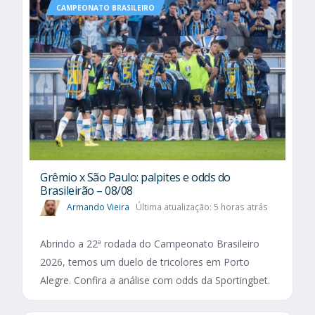
CAMPEONATO BRASILEIRO
Grêmio x São Paulo: palpites e odds do
Brasileirão – 08/08
Armando Vieira
Última atualização: 5 horas atrás
Abrindo a 22ª rodada do Campeonato Brasileiro
2026, temos um duelo de tricolores em Porto
Alegre. Confira a análise com odds da Sportingbet.