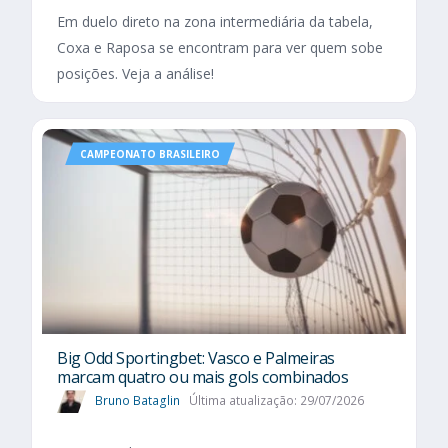
Em duelo direto na zona intermediária da tabela,
Coxa e Raposa se encontram para ver quem sobe
posições. Veja a análise!
CAMPEONATO BRASILEIRO
Big Odd Sportingbet: Vasco e Palmeiras
marcam quatro ou mais gols combinados
Bruno Bataglin
Última atualização: 29/07/2026