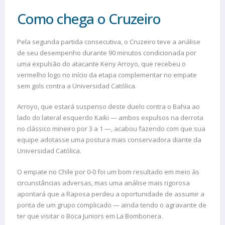
Como chega o Cruzeiro
Pela segunda partida consecutiva, o Cruzeiro teve a análise
de seu desempenho durante 90 minutos condicionada por
uma expulsão do atacante Keny Arroyo, que recebeu o
vermelho logo no início da etapa complementar no empate
sem gols contra a Universidad Católica.
Arroyo, que estará suspenso deste duelo contra o Bahia ao
lado do lateral esquerdo Kaiki — ambos expulsos na derrota
no clássico mineiro por 3 a 1 —, acabou fazendo com que sua
equipe adotasse uma postura mais conservadora diante da
Universidad Católica.
O empate no Chile por 0-0 foi um bom resultado em meio às
circunstâncias adversas, mas uma análise mais rigorosa
apontará que a Raposa perdeu a oportunidade de assumir a
ponta de um grupo complicado — ainda tendo o agravante de
ter que visitar o Boca Juniors em La Bombonera.