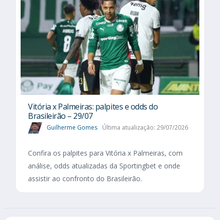
Vitória x Palmeiras: palpites e odds do
Brasileirão – 29/07
Guilherme Gomes
Última atualização: 29/07/2026
Confira os palpites para Vitória x Palmeiras, com
análise, odds atualizadas da Sportingbet e onde
assistir ao confronto do Brasileirão.