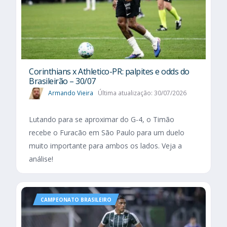
Corinthians x Athletico-PR: palpites e odds do
Brasileirão – 30/07
Armando Vieira
Última atualização: 30/07/2026
Lutando para se aproximar do G-4, o Timão
recebe o Furacão em São Paulo para um duelo
muito importante para ambos os lados. Veja a
análise!
CAMPEONATO BRASILEIRO