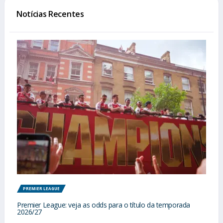
Notícias Recentes
PREMIER LEAGUE
Premier League: veja as odds para o título da temporada
2026/27