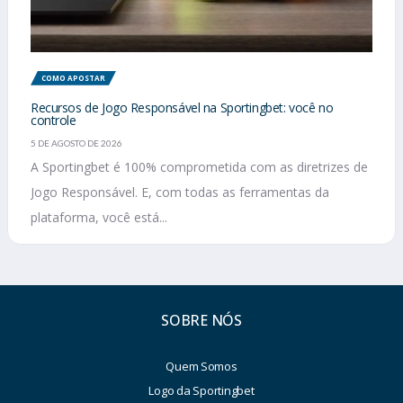
COMO APOSTAR
Recursos de Jogo Responsável na Sportingbet: você no
controle
5 DE AGOSTO DE 2026
A Sportingbet é 100% comprometida com as diretrizes de
Jogo Responsável. E, com todas as ferramentas da
plataforma, você está...
SOBRE NÓS
Quem Somos
Logo da Sportingbet