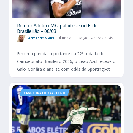
Remo x Atlético-MG: palpites e odds do
Brasileirão – 08/08
Armando Vieira
Última atualização: 4 horas atrás
Em uma partida importante da 22ª rodada do
Campeonato Brasileiro 2026, o Leão Azul recebe o
Galo. Confira a análise com odds da Sportingbet.
CAMPEONATO BRASILEIRO