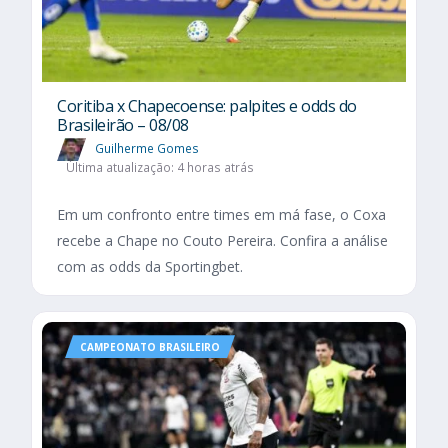
Coritiba x Chapecoense: palpites e odds do
Brasileirão – 08/08
Guilherme Gomes
Última atualização: 4 horas atrás
Em um confronto entre times em má fase, o Coxa
recebe a Chape no Couto Pereira. Confira a análise
com as odds da Sportingbet.
CAMPEONATO BRASILEIRO