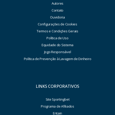
Autores
Contato
Ouvidoria
Configurações de Cookies
Termos e Condições Gerais
Política de Uso
Equidade do Sistema
Jogo Responsável
Política de Prevenção à Lavagem de Dinheiro
LINKS CORPORATIVOS
Site Sportingbet
Programa de Afiliados
Entain