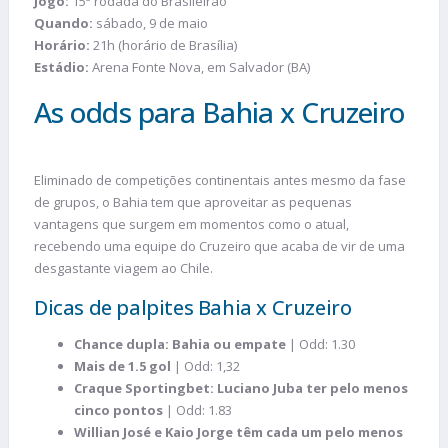
Jogo:
15ª rodada do Brasileirão
Quando:
sábado, 9 de maio
Horário:
21h (horário de Brasília)
Estádio:
Arena Fonte Nova, em Salvador (BA)
As odds para Bahia x Cruzeiro
Eliminado de competições continentais antes mesmo da fase
de grupos, o Bahia tem que aproveitar as pequenas
vantagens que surgem em momentos como o atual,
recebendo uma equipe do Cruzeiro que acaba de vir de uma
desgastante viagem ao Chile.
Dicas de palpites Bahia x Cruzeiro
Chance dupla: Bahia ou empate
| Odd: 1.30
Mais de 1.5 gol
| Odd: 1,32
Craque Sportingbet: Luciano Juba ter pelo menos
cinco pontos
| Odd: 1.83
Willian José e Kaio Jorge têm cada um pelo menos