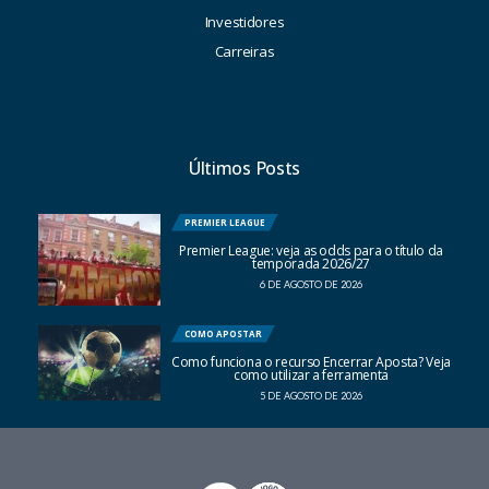
Investidores
Carreiras
Últimos Posts
PREMIER LEAGUE
Premier League: veja as odds para o título da
temporada 2026/27
6 DE AGOSTO DE 2026
COMO APOSTAR
Como funciona o recurso Encerrar Aposta? Veja
como utilizar a ferramenta
5 DE AGOSTO DE 2026