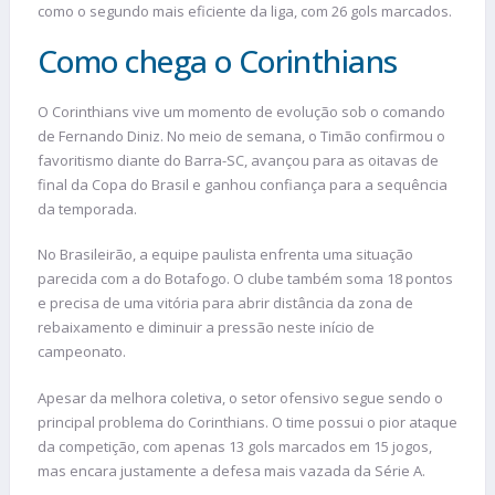
como o segundo mais eficiente da liga, com 26 gols marcados.
Como chega o Corinthians
O Corinthians vive um momento de evolução sob o comando
de Fernando Diniz. No meio de semana, o Timão confirmou o
favoritismo diante do Barra-SC, avançou para as oitavas de
final da Copa do Brasil e ganhou confiança para a sequência
da temporada.
No Brasileirão, a equipe paulista enfrenta uma situação
parecida com a do Botafogo. O clube também soma 18 pontos
e precisa de uma vitória para abrir distância da zona de
rebaixamento e diminuir a pressão neste início de
campeonato.
Apesar da melhora coletiva, o setor ofensivo segue sendo o
principal problema do Corinthians. O time possui o pior ataque
da competição, com apenas 13 gols marcados em 15 jogos,
mas encara justamente a defesa mais vazada da Série A.