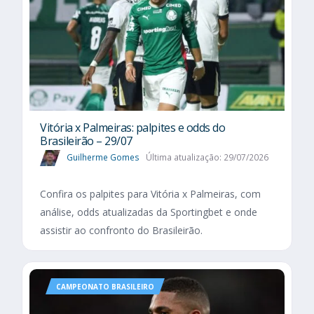
Vitória x Palmeiras: palpites e odds do
Brasileirão – 29/07
Guilherme Gomes
Última atualização: 29/07/2026
Confira os palpites para Vitória x Palmeiras, com
análise, odds atualizadas da Sportingbet e onde
assistir ao confronto do Brasileirão.
CAMPEONATO BRASILEIRO