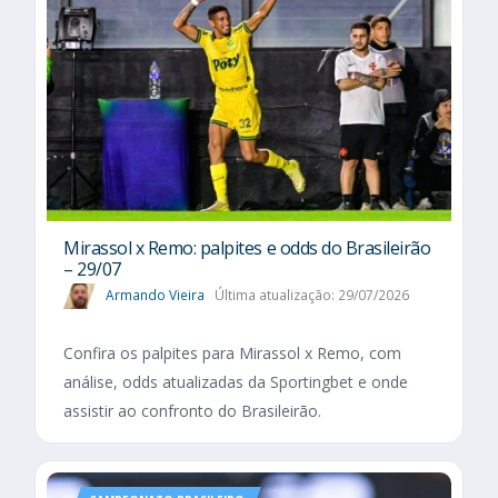
Mirassol x Remo: palpites e odds do Brasileirão
– 29/07
Armando Vieira
Última atualização: 29/07/2026
Confira os palpites para Mirassol x Remo, com
análise, odds atualizadas da Sportingbet e onde
assistir ao confronto do Brasileirão.