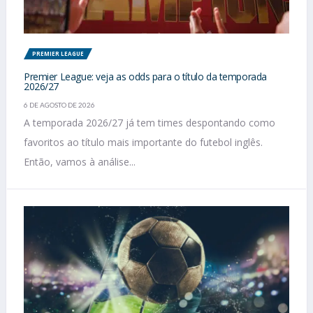
PREMIER LEAGUE
Premier League: veja as odds para o título da temporada
2026/27
6 DE AGOSTO DE 2026
A temporada 2026/27 já tem times despontando como
favoritos ao título mais importante do futebol inglês.
Então, vamos à análise...