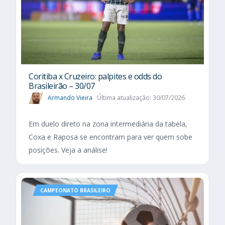
Coritiba x Cruzeiro: palpites e odds do
Brasileirão – 30/07
Armando Vieira
Última atualização: 30/07/2026
Em duelo direto na zona intermediária da tabela,
Coxa e Raposa se encontram para ver quem sobe
posições. Veja a análise!
CAMPEONATO BRASILEIRO