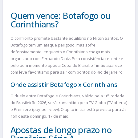
Quem vence: Botafogo ou
Corinthians?
O confronto promete bastante equilíbrio no Nilton Santos. O
Botafogo tem um ataque perigoso, mas sofre
defensivamente, enquanto o Corinthians chega mais
organizado com Fernando Diniz. Pela consistência recente e
pelo bom momento após a Copa do Brasil, o Timão aparece
com leve favoritismo para sair com pontos do Rio de Janeiro.
Onde assistir Botafogo x Corinthians
O duelo entre Botafogo e Corinthians, válido pela 16ª rodada
do Brasileirão 2026, será transmitido pela TV Globo (TV aberta)
e Premiere (pay-per-view). O apito inicial está previsto para às
16h deste domingo, 17 de maio.
Apostas de longo prazo no