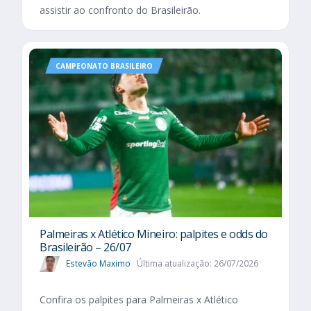
assistir ao confronto do Brasileirão.
CAMPEONATO BRASILEIRO
Palmeiras x Atlético Mineiro: palpites e odds do
Brasileirão – 26/07
Estevão Maximo
Última atualização: 26/07/2026
Confira os palpites para Palmeiras x Atlético