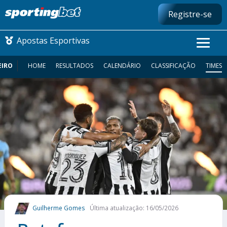
Registre-se
Apostas Esportivas
EIRO
HOME
RESULTADOS
CALENDÁRIO
CLASSIFICAÇÃO
TIMES
CONMEBOL LIBERTADORES
FUTEBOL NACIONAL
FUTEBOL INTERNACIONAL
COMO APOSTAR
MAIS ESPORTES
Guilherme Gomes
Última atualização: 16/05/2026