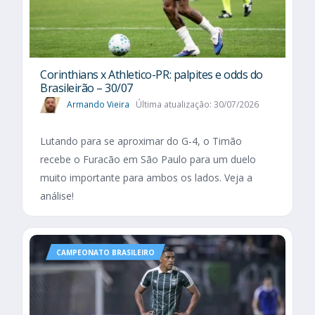
Corinthians x Athletico-PR: palpites e odds do
Brasileirão – 30/07
Armando Vieira
Última atualização: 30/07/2026
Lutando para se aproximar do G-4, o Timão
recebe o Furacão em São Paulo para um duelo
muito importante para ambos os lados. Veja a
análise!
CAMPEONATO BRASILEIRO