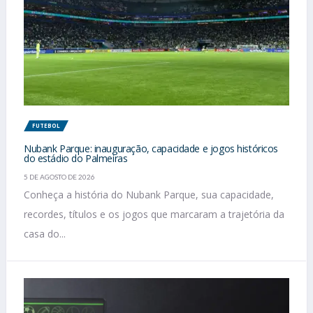
FUTEBOL
Nubank Parque: inauguração, capacidade e jogos históricos
do estádio do Palmeiras
5 DE AGOSTO DE 2026
Conheça a história do Nubank Parque, sua capacidade,
recordes, títulos e os jogos que marcaram a trajetória da
casa do...