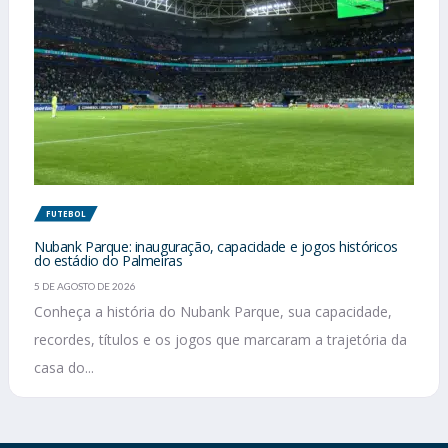
FUTEBOL
Nubank Parque: inauguração, capacidade e jogos históricos
do estádio do Palmeiras
5 DE AGOSTO DE 2026
Conheça a história do Nubank Parque, sua capacidade,
recordes, títulos e os jogos que marcaram a trajetória da
casa do...