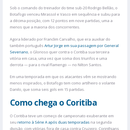
Sob o comando do treinador do time sub-20 Rodrigo Bellão, o
Botafogo venceu Mirassol e Vasco em sequência e subiu para
a décima posição, com 12 pontos em nove partidas, uma a
menos que a maioria dos concorrentes.
Agora liderado por Franclim Carvalho, que era auxiliar do
também português
Artur Jorge em sua passagem por General
Severiano
, o Glorioso quer contra o Coritiba sua terceira
vitória em casa, uma vez que soma dois triunfos e uma
derrota — para o rival Flamengo — no Nilton Santos.
Em uma temporada em que os atacantes vêm se mostrando
menos inspirados, o Botafogo tem como artilheiro o volante
Danilo, que soma seis gols em 15 partidas.
Como chega o Coritiba
O Coritiba teve um começo de campeonato exuberante em
seu
retorno à Série A após duas temporadas
na segunda
divisão, com vitórias fora de casa contra Cruzeiro, Corinthians