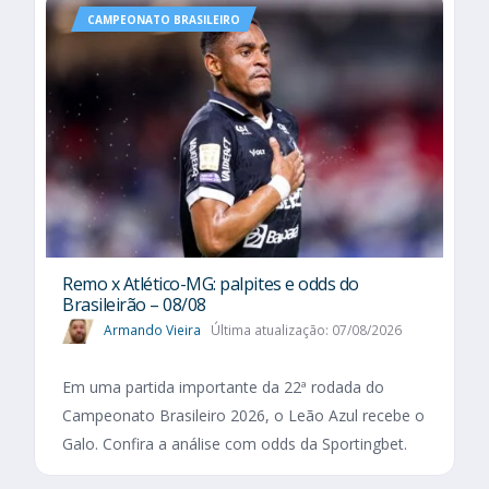
CAMPEONATO BRASILEIRO
Remo x Atlético-MG: palpites e odds do
Brasileirão – 08/08
Armando Vieira
Última atualização: 07/08/2026
Em uma partida importante da 22ª rodada do
Campeonato Brasileiro 2026, o Leão Azul recebe o
Galo. Confira a análise com odds da Sportingbet.