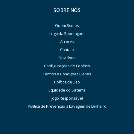
SOBRE NÓS
Quem Somos
Logo da Sportingbet
Autores
Contato
Ouvidoria
Configurações de Cookies
Termos e Condições Gerais
Política de Uso
Equidade do Sistema
Jogo Responsável
Política de Prevenção à Lavagem de Dinheiro