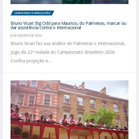
CAMPEONATO BRASILEIRO
Bruno Vicari: Big Odd para Mauricio, do Palmeiras, marcar ou
dar assistência contra o Internacional
8 DE AGOSTO DE 2026
Bruno Vicari faz sua análise de Palmeiras x Internacional,
jogo da 22ª rodada do Campeonato Brasileiro 2026.
Confira projeção e...