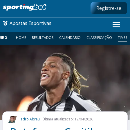
Registre-se
Apostas Esportivas
EIRO
HOME
RESULTADOS
CALENDÁRIO
CLASSIFICAÇÃO
TIMES
CONMEBOL LIBERTADORES
FUTEBOL NACIONAL
FUTEBOL INTERNACIONAL
COMO APOSTAR
MAIS ESPORTES
Pedro Abreu
Última atualização: 12/04/2026