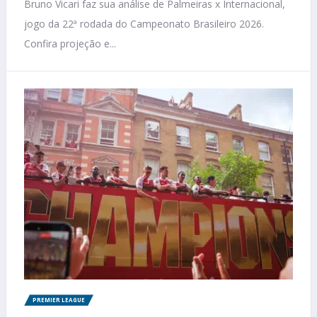
Bruno Vicari faz sua análise de Palmeiras x Internacional,
jogo da 22ª rodada do Campeonato Brasileiro 2026.
Confira projeção e...
PREMIER LEAGUE