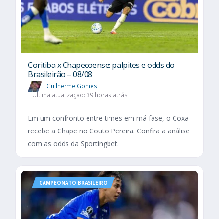
Coritiba x Chapecoense: palpites e odds do
Brasileirão – 08/08
Guilherme Gomes
Última atualização: 39 horas atrás
Em um confronto entre times em má fase, o Coxa
recebe a Chape no Couto Pereira. Confira a análise
com as odds da Sportingbet.
CAMPEONATO BRASILEIRO