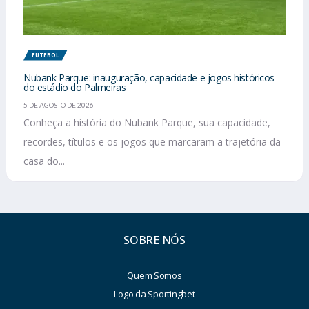
FUTEBOL
Nubank Parque: inauguração, capacidade e jogos históricos
do estádio do Palmeiras
5 DE AGOSTO DE 2026
Conheça a história do Nubank Parque, sua capacidade,
recordes, títulos e os jogos que marcaram a trajetória da
casa do...
SOBRE NÓS
Quem Somos
Logo da Sportingbet