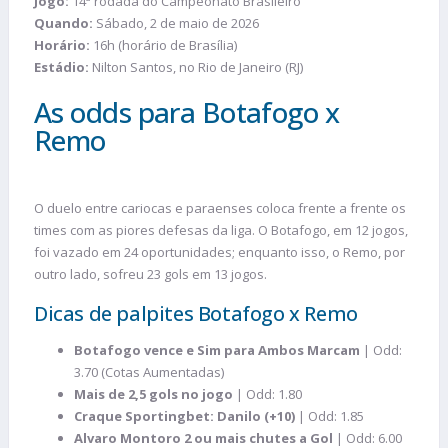
Jogo:
14ª rodada do Campeonato Brasileiro
Quando:
Sábado, 2 de maio de 2026
Horário:
16h (horário de Brasília)
Estádio:
Nilton Santos, no Rio de Janeiro (RJ)
As odds para Botafogo x
Remo
O duelo entre cariocas e paraenses coloca frente a frente os
times com as piores defesas da liga. O Botafogo, em 12 jogos,
foi vazado em 24 oportunidades; enquanto isso, o Remo, por
outro lado, sofreu 23 gols em 13 jogos.
Dicas de palpites Botafogo x Remo
Botafogo vence e Sim para Ambos Marcam
| Odd:
3.70 (Cotas Aumentadas)
Mais de 2,5 gols no jogo
| Odd: 1.80
Craque Sportingbet: Danilo (+10)
| Odd: 1.85
Alvaro Montoro 2 ou mais chutes a Gol
| Odd: 6.00