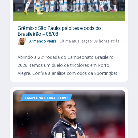
Grêmio x São Paulo: palpites e odds do
Brasileirão – 08/08
Armando Vieira
Última atualização: 39 horas atrás
Abrindo a 22ª rodada do Campeonato Brasileiro
2026, temos um duelo de tricolores em Porto
Alegre. Confira a análise com odds da Sportingbet.
CAMPEONATO BRASILEIRO