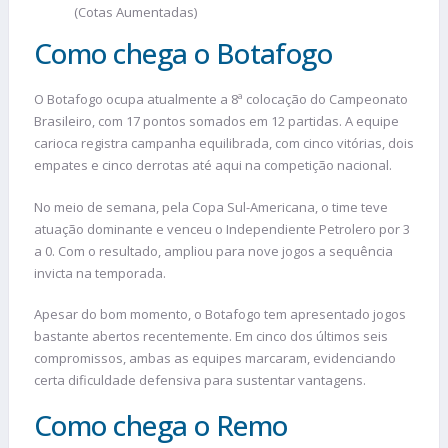
(Cotas Aumentadas)
Como chega o Botafogo
O Botafogo ocupa atualmente a 8ª colocação do Campeonato
Brasileiro, com 17 pontos somados em 12 partidas. A equipe
carioca registra campanha equilibrada, com cinco vitórias, dois
empates e cinco derrotas até aqui na competição nacional.
No meio de semana, pela Copa Sul-Americana, o time teve
atuação dominante e venceu o Independiente Petrolero por 3
a 0. Com o resultado, ampliou para nove jogos a sequência
invicta na temporada.
Apesar do bom momento, o Botafogo tem apresentado jogos
bastante abertos recentemente. Em cinco dos últimos seis
compromissos, ambas as equipes marcaram, evidenciando
certa dificuldade defensiva para sustentar vantagens.
Como chega o Remo