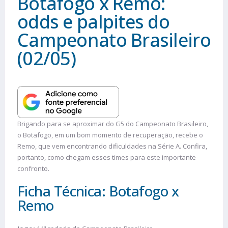
Botafogo x Remo:
odds e palpites do
Campeonato Brasileiro
(02/05)
Brigando para se aproximar do G5 do Campeonato Brasileiro,
o Botafogo, em um bom momento de recuperação, recebe o
Remo, que vem encontrando dificuldades na Série A. Confira,
portanto, como chegam esses times para este importante
confronto.
Ficha Técnica: Botafogo x
Remo