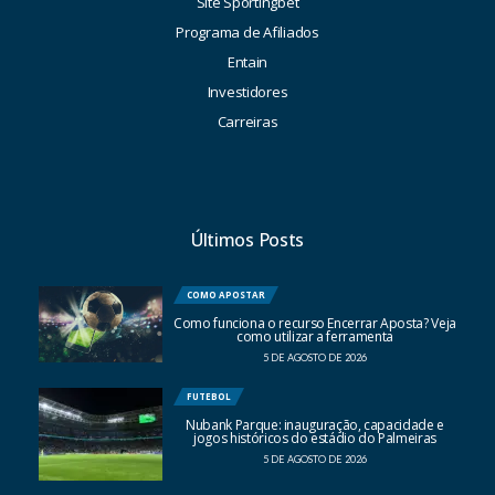
Site Sportingbet
Programa de Afiliados
Entain
Investidores
Carreiras
Últimos Posts
COMO APOSTAR
Como funciona o recurso Encerrar Aposta? Veja
como utilizar a ferramenta
5 DE AGOSTO DE 2026
FUTEBOL
Nubank Parque: inauguração, capacidade e
jogos históricos do estádio do Palmeiras
5 DE AGOSTO DE 2026