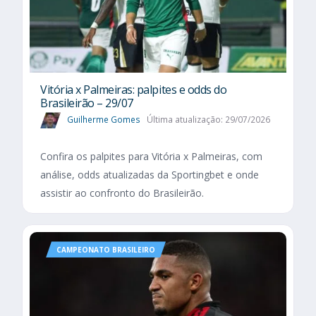
Vitória x Palmeiras: palpites e odds do
Brasileirão – 29/07
Guilherme Gomes
Última atualização: 29/07/2026
Confira os palpites para Vitória x Palmeiras, com
análise, odds atualizadas da Sportingbet e onde
assistir ao confronto do Brasileirão.
CAMPEONATO BRASILEIRO