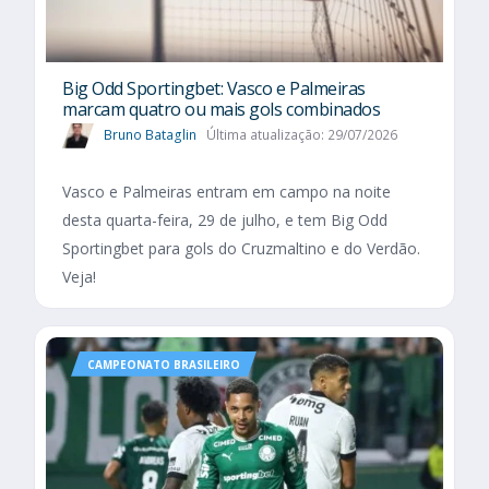
Big Odd Sportingbet: Vasco e Palmeiras
marcam quatro ou mais gols combinados
Bruno Bataglin
Última atualização: 29/07/2026
Vasco e Palmeiras entram em campo na noite
desta quarta-feira, 29 de julho, e tem Big Odd
Sportingbet para gols do Cruzmaltino e do Verdão.
Veja!
CAMPEONATO BRASILEIRO