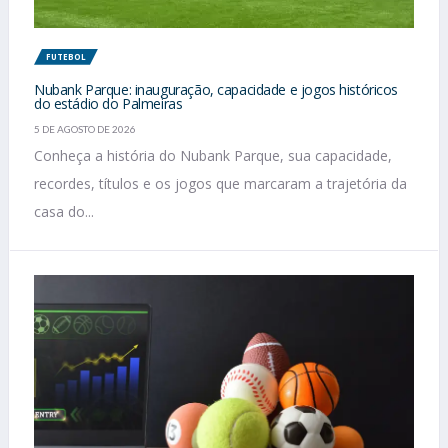
FUTEBOL
Nubank Parque: inauguração, capacidade e jogos históricos
do estádio do Palmeiras
5 DE AGOSTO DE 2026
Conheça a história do Nubank Parque, sua capacidade,
recordes, títulos e os jogos que marcaram a trajetória da
casa do...