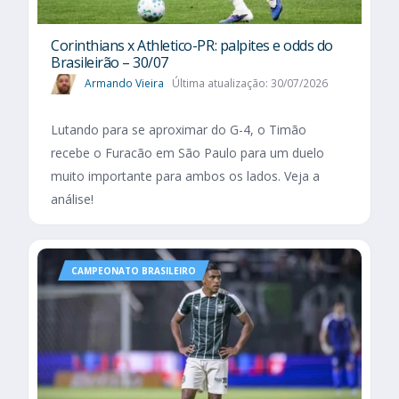
Corinthians x Athletico-PR: palpites e odds do
Brasileirão – 30/07
Armando Vieira
Última atualização: 30/07/2026
Lutando para se aproximar do G-4, o Timão
recebe o Furacão em São Paulo para um duelo
muito importante para ambos os lados. Veja a
análise!
CAMPEONATO BRASILEIRO