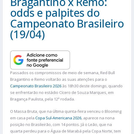
Bragantino x Remo:
odds e palpites do
Campeonato Brasileiro
(19/04)
Passados os compromissos de meio de semana, Red Bull
Bragantino e Remo voltarão as suas atenções para o
Campeonato Brasileiro 2026
às 18h30 deste domingo, quando
se enfrentarão no estádio Cícero de Souza Marques, em
Bragança Paulista, pela 12ª rodada.
O Massa Bruta, que na última quinta-feira venceu o Blooming
em casa pela
Copa Sul-Americana 2026
, aparece na nona
posição no Brasileirão, com 14 pontos. Já o Leão, que na
quarta perdeu para o Águia de Marabá pela Copa Norte, tem