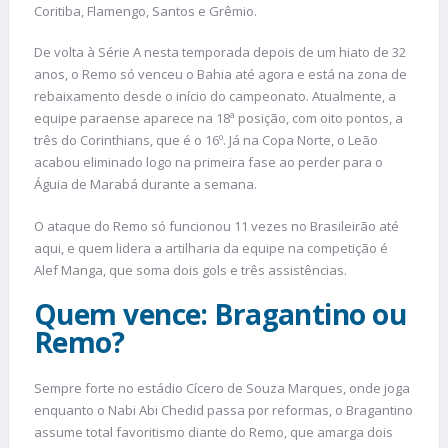
Coritiba, Flamengo, Santos e Grêmio.
De volta à Série A nesta temporada depois de um hiato de 32
anos, o Remo só venceu o Bahia até agora e está na zona de
rebaixamento desde o início do campeonato. Atualmente, a
equipe paraense aparece na 18ª posição, com oito pontos, a
três do Corinthians, que é o 16º. Já na Copa Norte, o Leão
acabou eliminado logo na primeira fase ao perder para o
Águia de Marabá durante a semana.
O ataque do Remo só funcionou 11 vezes no Brasileirão até
aqui, e quem lidera a artilharia da equipe na competição é
Alef Manga, que soma dois gols e três assistências.
Quem vence: Bragantino ou
Remo?
Sempre forte no estádio Cícero de Souza Marques, onde joga
enquanto o Nabi Abi Chedid passa por reformas, o Bragantino
assume total favoritismo diante do Remo, que amarga dois