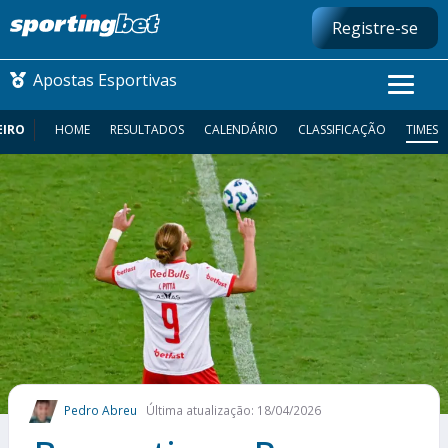
Registre-se
Apostas Esportivas
EIRO
HOME
RESULTADOS
CALENDÁRIO
CLASSIFICAÇÃO
TIMES
CONMEBOL LIBERTADORES
FUTEBOL NACIONAL
FUTEBOL INTERNACIONAL
COMO APOSTAR
MAIS ESPORTES
Pedro Abreu
Última atualização: 18/04/2026