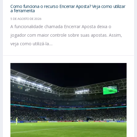
Como funciona o recurso Encerrar Aposta? Veja como utilizar
a ferramenta
5 DE AGOSTO DE 2026
A funcionalidade chamada Encerrar Aposta deixa o
jogador com maior controle sobre suas apostas. Assim,
veja como utilizá-la....