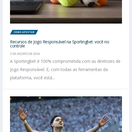
COMO APOSTAR
Recursos de Jogo Responsável na Sportingbet: você no
controle
5 DE AGOSTO DE 2026
A Sportingbet é 100% comprometida com as diretrizes de
Jogo Responsável. E, com todas as ferramentas da
plataforma, você está...