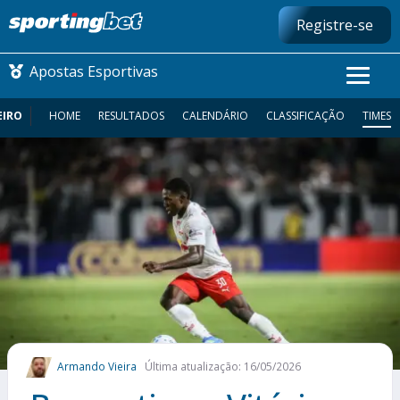
Registre-se
Apostas Esportivas
EIRO
HOME
RESULTADOS
CALENDÁRIO
CLASSIFICAÇÃO
TIMES
CONMEBOL LIBERTADORES
FUTEBOL NACIONAL
FUTEBOL INTERNACIONAL
COMO APOSTAR
MAIS ESPORTES
Armando Vieira
Última atualização: 16/05/2026