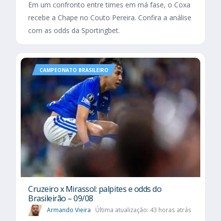
Em um confronto entre times em má fase, o Coxa
recebe a Chape no Couto Pereira. Confira a análise
com as odds da Sportingbet.
CAMPEONATO BRASILEIRO
Cruzeiro x Mirassol: palpites e odds do
Brasileirão – 09/08
Armando Vieira
Última atualização: 43 horas atrás