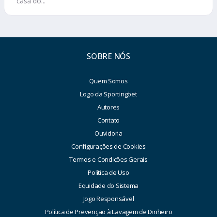
casa do...
SOBRE NÓS
Quem Somos
Logo da Sportingbet
Autores
Contato
Ouvidoria
Configurações de Cookies
Termos e Condições Gerais
Política de Uso
Equidade do Sistema
Jogo Responsável
Política de Prevenção à Lavagem de Dinheiro