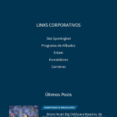
LINKS CORPORATIVOS
Site Sportingbet
Programa de Afiliados
Entain
Investidores
Carreiras
Últimos Posts
CAMPEONATO BRASILEIRO
Bruno Vicari: Big Odd para Mauricio, do