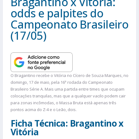
Bragantino x Vitória:
odds e palpites do
Campeonato Brasileiro
(17/05)
O Bragantino recebe o Vitória no Cícero de Souza Marques, no
domingo, 17 de maio, pela 16ª rodada do Campeonato
Brasileiro Série A. Mais uma partida entre times que ocupam
colocações tranquilas, mas que a qualquer vacilo podem cair
para zonas incômodas, o Massa Bruta está apenas três
pontos acima do Z-4 e o Leão, dois.
Ficha Técnica: Bragantino x
Vitória