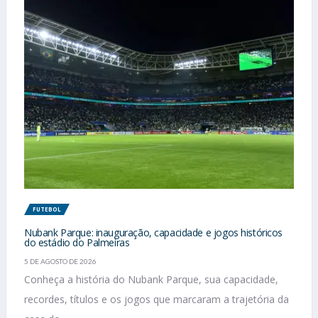
FUTEBOL
Nubank Parque: inauguração, capacidade e jogos históricos
do estádio do Palmeiras
5 DE AGOSTO DE 2026
Conheça a história do Nubank Parque, sua capacidade,
recordes, títulos e os jogos que marcaram a trajetória da