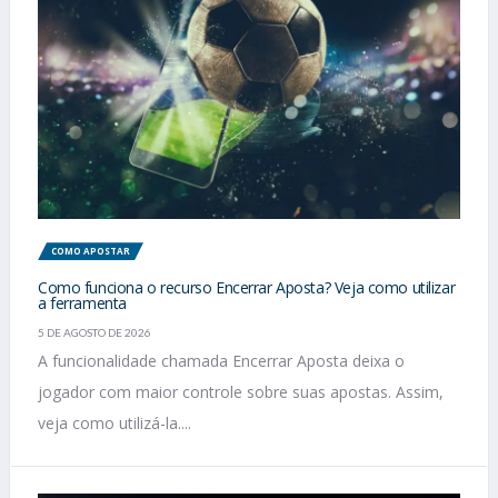
COMO APOSTAR
Como funciona o recurso Encerrar Aposta? Veja como utilizar
a ferramenta
5 DE AGOSTO DE 2026
A funcionalidade chamada Encerrar Aposta deixa o
jogador com maior controle sobre suas apostas. Assim,
veja como utilizá-la....