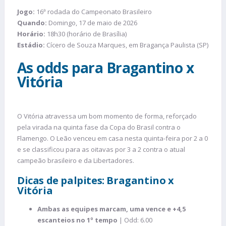
Jogo:
16ª rodada do Campeonato Brasileiro
Quando:
Domingo, 17 de maio de 2026
Horário:
18h30 (horário de Brasília)
Estádio:
Cícero de Souza Marques, em Bragança Paulista (SP)
As odds para Bragantino x
Vitória
O Vitória atravessa um bom momento de forma, reforçado
pela virada na quinta fase da Copa do Brasil contra o
Flamengo. O Leão venceu em casa nesta quinta-feira por 2 a 0
e se classificou para as oitavas por 3 a 2 contra o atual
campeão brasileiro e da Libertadores.
Dicas de palpites: Bragantino x
Vitória
Ambas as equipes marcam, uma vence e +4,5
escanteios no 1º tempo
| Odd: 6.00