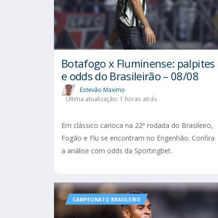
Botafogo x Fluminense: palpites
e odds do Brasileirão – 08/08
Estevão Maximo
Última atualização: 1 horas atrás
Em clássico carioca na 22ª rodada do Brasileiro,
Fogão e Flu se encontram no Engenhão. Confira
a análise com odds da Sportingbet.
CAMPEONATO BRASILEIRO