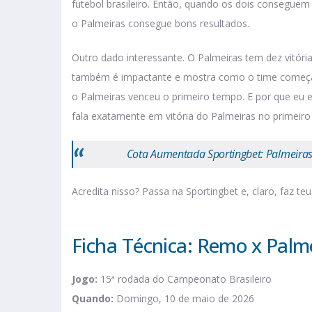
futebol brasileiro. Então, quando os dois consegue
o Palmeiras consegue bons resultados.
Outro dado interessante. O Palmeiras tem dez vitóri
também é impactante e mostra como o time começa 
o Palmeiras venceu o primeiro tempo. E por que eu 
fala exatamente em vitória do Palmeiras no primeir
Cota Aumentada Sportingbet: Palmeiras 
Acredita nisso? Passa na Sportingbet e, claro, faz te
Ficha Técnica: Remo x Palm
Jogo:
15ª rodada do Campeonato Brasileiro
Quando:
Domingo, 10 de maio de 2026