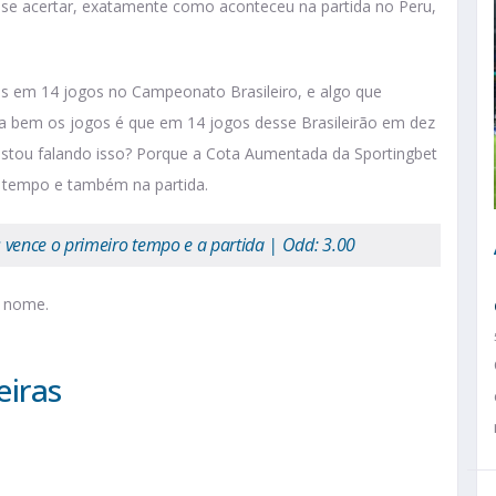
m se acertar, exatamente como aconteceu na partida no Peru,
as em 14 jogos no Campeonato Brasileiro, e algo que
bem os jogos é que em 14 jogos desse Brasileirão em dez
estou falando isso? Porque a Cota Aumentada da Sportingbet
o tempo e também na partida.
vence o primeiro tempo e a partida | Odd: 3.00
u nome.
eiras