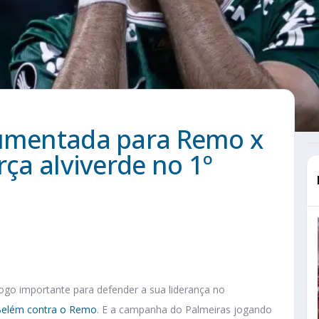
Aumentada para Remo x
rça alviverde no 1º
go importante para defender a sua liderança no
Belém contra o Remo
. E a campanha do Palmeiras jogando