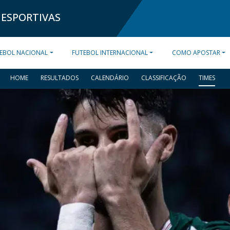
 ESPORTIVAS
EBOL NACIONAL
FUTEBOL INTERNACIONAL
COMO APOSTAR
HOME
RESULTADOS
CALENDÁRIO
CLASSIFICAÇÃO
TIMES