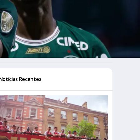
Notícias Recentes