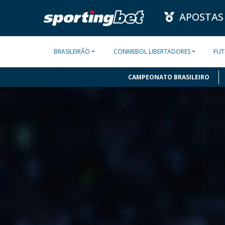
APOSTAS
BRASILEIRÃO
CONMEBOL LIBERTADORES
FUT
CAMPEONATO BRASILEIRO