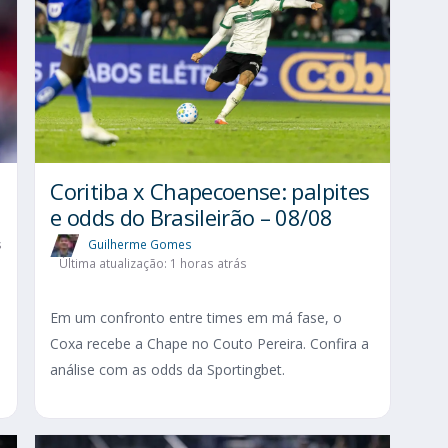
Coritiba x Chapecoense: palpites
e odds do Brasileirão – 08/08
s
Guilherme Gomes
Última atualização: 1 horas atrás
Em um confronto entre times em má fase, o
Coxa recebe a Chape no Couto Pereira. Confira a
análise com as odds da Sportingbet.