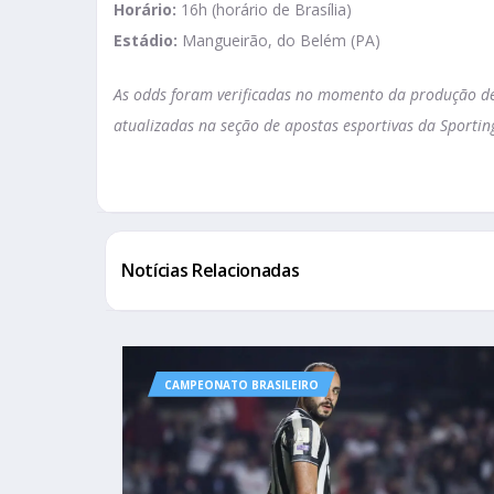
Horário:
16h (horário de Brasília)
Estádio:
Mangueirão, do Belém (PA)
As odds foram verificadas no momento da produção des
atualizadas na seção de apostas esportivas da Sportin
Notícias Relacionadas
CAMPEONATO BRASILEIRO