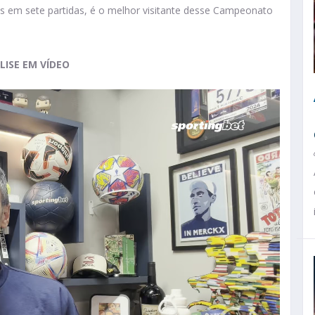
os em sete partidas, é o melhor visitante desse Campeonato
LISE EM VÍDEO