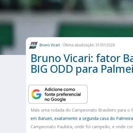
Bruno Vicari
Última atualização: 31/07/2026
Bruno Vicari: fator 
BIG ODD para Palmei
Mais uma rodada do Campeonato Brasileiro para o P
em Barueri, exatamente a segunda casa do Palmeira
Campeonato Paulista, onde foi campeão, e onde co