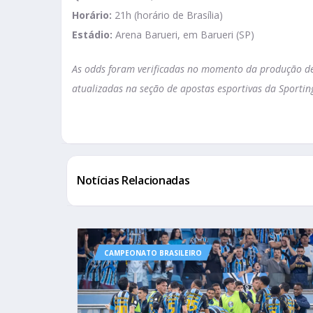
Horário:
21h (horário de Brasília)
Estádio:
Arena Barueri, em Barueri (SP)
As odds foram verificadas no momento da produção des
atualizadas na seção de apostas esportivas da Sportin
Notícias Relacionadas
CAMPEONATO BRASILEIRO