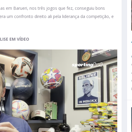
s em Barueri, nos três jogos que fez, conseguiu bons
era um confronto direito ali pela liderança da competição, e
LISE EM VÍDEO