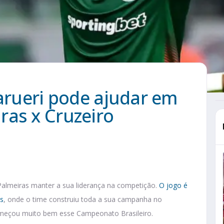
Barueri pode ajudar em
ras x Cruzeiro
almeiras manter a sua liderança na competição.
O jogo é
s
, onde o time construiu toda a sua campanha no
meçou muito bem esse Campeonato Brasileiro.