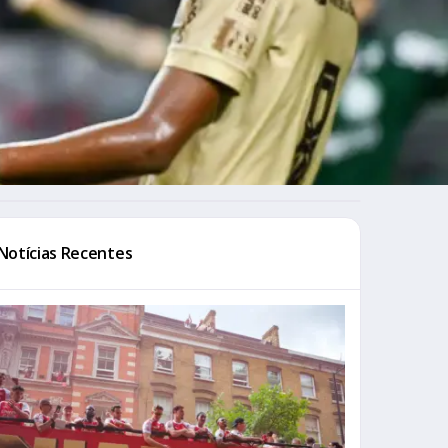
Notícias Recentes