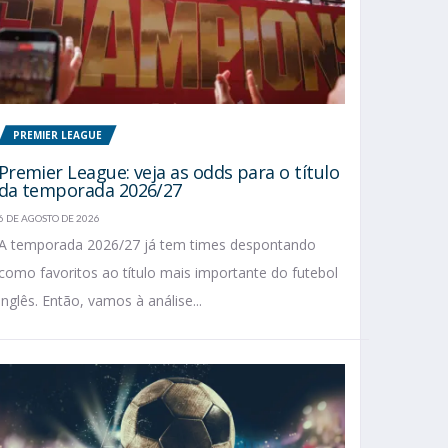
PREMIER LEAGUE
Premier League: veja as odds para o título
da temporada 2026/27
6 DE AGOSTO DE 2026
A temporada 2026/27 já tem times despontando
como favoritos ao título mais importante do futebol
inglês. Então, vamos à análise...