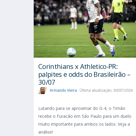
Corinthians x Athletico-PR:
palpites e odds do Brasileirão –
30/07
Armando Vieira
Última atualização: 30/07/2026
Lutando para se aproximar do G-4, o Timão
recebe o Furacão em São Paulo para um duelo
muito importante para ambos os lados. Veja a
análise!