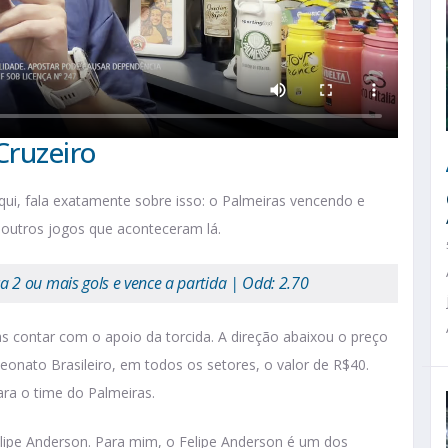
Cruzeiro
aqui, fala exatamente sobre isso: o Palmeiras vencendo e
outros jogos que aconteceram lá.
 2 ou mais gols e vence a partida | Odd: 2.70
as contar com o apoio da torcida. A direção abaixou o preço
onato Brasileiro, em todos os setores, o valor de R$40.
ara o time do Palmeiras.
lipe Anderson. Para mim, o Felipe Anderson é um dos