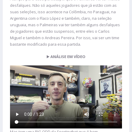
desfalques. Não só aqueles jogadores que já estão com as
suas seleções, isso acontece na Colômbia, no Paraguai, na
Argentina com o Flaco López e também, claro, na seleção
uruguaia, mas o Palmeiras vai ter também alguns desfalques
de jogadores que estão suspensos, entre eles o Carlos
Miguel e também o Andreas Pereira. Por isso, vai ser um time
bastante modificado para essa partida.
▶️
ANÁLISE EM VÍDEO
Mas tem uma BIG ODD da Sportingbet que é bem