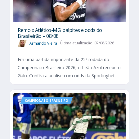
Remo x Atlético-MG: palpites e odds do
Brasileirão – 08/08
Armando Vieira
Última atualização: 07/08/2026
Em uma partida importante da 22ª rodada do
Campeonato Brasileiro 2026, o Leão Azul recebe o
Galo. Confira a análise com odds da Sportingbet.
CAMPEONATO BRASILEIRO