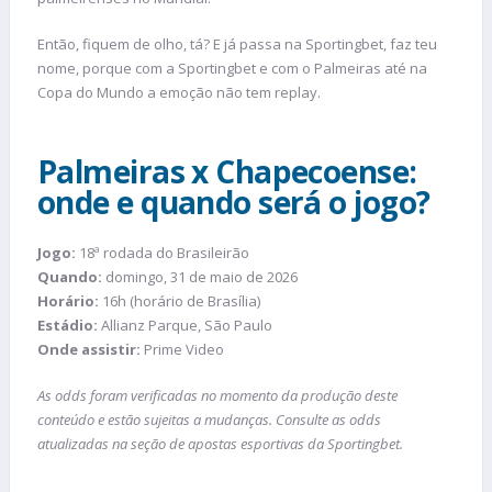
Então, fiquem de olho, tá? E já passa na Sportingbet, faz teu
nome, porque com a Sportingbet e com o Palmeiras até na
Copa do Mundo a emoção não tem replay.
Palmeiras x Chapecoense:
onde e quando será o jogo?
Jogo:
18ª rodada do Brasileirão
Quando:
domingo, 31 de maio de 2026
Horário:
16h (horário de Brasília)
Estádio:
Allianz Parque, São Paulo
Onde assistir:
Prime Video
As odds foram verificadas no momento da produção deste
conteúdo e estão sujeitas a mudanças. Consulte as odds
atualizadas na seção de apostas esportivas da Sportingbet.