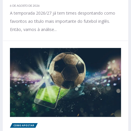
6 DE AGOSTO DE 2026
A temporada 2026/27 já tem times despontando como
favoritos ao título mais importante do futebol inglês.
Então, vamos à análise...
COMO APOSTAR