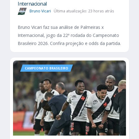
Internacional
Bruno Vicari
Última atualização: 23 horas atrás
Bruno Vicari faz sua análise de Palmeiras x
Internacional, jogo da 22ª rodada do Campeonato
Brasileiro 2026. Confira projeção e odds da partida.
CAMPEONATO BRASILEIRO