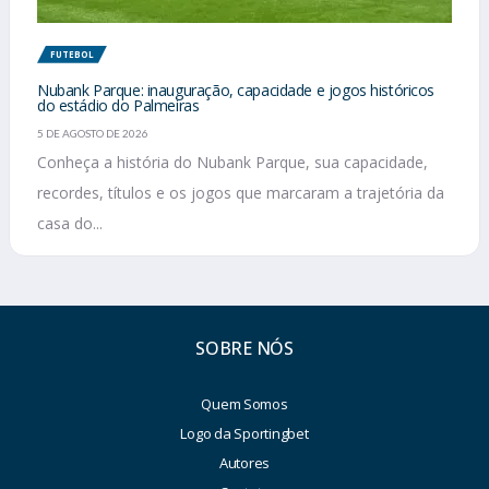
FUTEBOL
Nubank Parque: inauguração, capacidade e jogos históricos
do estádio do Palmeiras
5 DE AGOSTO DE 2026
Conheça a história do Nubank Parque, sua capacidade,
recordes, títulos e os jogos que marcaram a trajetória da
casa do...
SOBRE NÓS
Quem Somos
Logo da Sportingbet
Autores