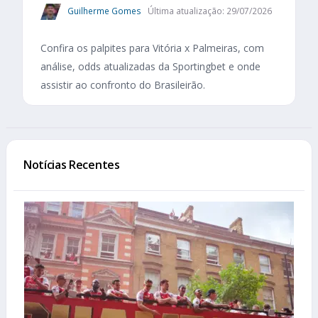
Guilherme Gomes
Última atualização: 29/07/2026
Confira os palpites para Vitória x Palmeiras, com
análise, odds atualizadas da Sportingbet e onde
assistir ao confronto do Brasileirão.
Notícias Recentes