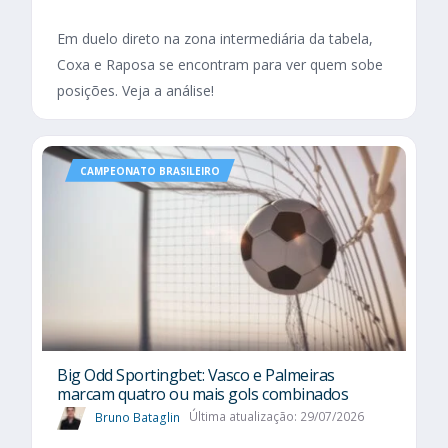
Em duelo direto na zona intermediária da tabela,
Coxa e Raposa se encontram para ver quem sobe
posições. Veja a análise!
CAMPEONATO BRASILEIRO
Big Odd Sportingbet: Vasco e Palmeiras
marcam quatro ou mais gols combinados
Bruno Bataglin
Última atualização: 29/07/2026