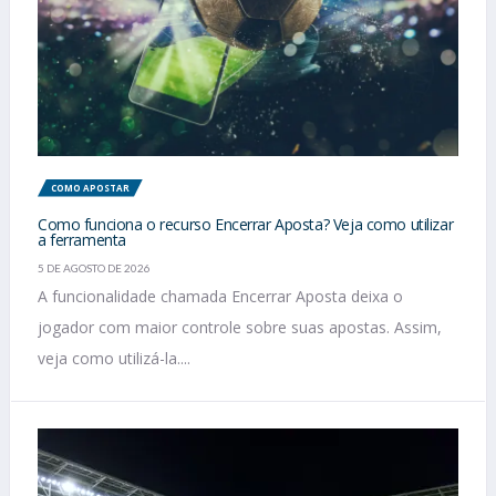
COMO APOSTAR
Como funciona o recurso Encerrar Aposta? Veja como utilizar
a ferramenta
5 DE AGOSTO DE 2026
A funcionalidade chamada Encerrar Aposta deixa o
jogador com maior controle sobre suas apostas. Assim,
veja como utilizá-la....