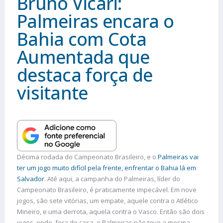
Bruno Vicari:
Palmeiras encara o
Bahia com Cota
Aumentada que
destaca força de
visitante
Décima rodada do Campeonato Brasileiro, e o
Palmeiras vai
ter um jogo muito difícil pela frente, enfrentar o Bahia lá em
Salvador
. Até aqui, a campanha do Palmeiras, líder do
Campeonato Brasileiro, é praticamente impecável. Em nove
jogos, são sete vitórias, um empate, aquele contra o Atlético
Mineiro, e uma derrota, aquela contra o Vasco. Então são dois
jogos, onde, fora de casa, o Palmeiras não teve a mesma