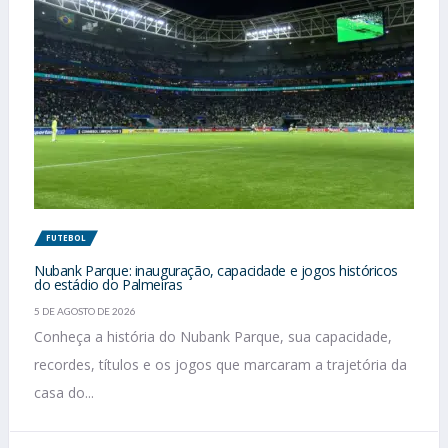
FUTEBOL
Nubank Parque: inauguração, capacidade e jogos históricos
do estádio do Palmeiras
5 DE AGOSTO DE 2026
Conheça a história do Nubank Parque, sua capacidade,
recordes, títulos e os jogos que marcaram a trajetória da
casa do...