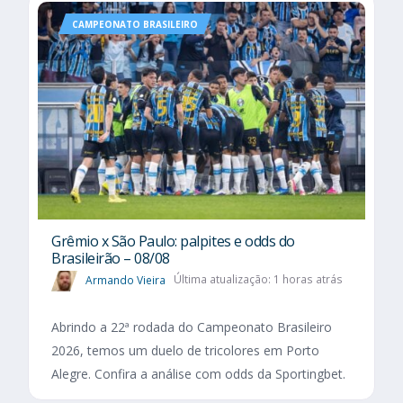
CAMPEONATO BRASILEIRO
Grêmio x São Paulo: palpites e odds do
Brasileirão – 08/08
Armando Vieira
Última atualização: 1 horas atrás
Abrindo a 22ª rodada do Campeonato Brasileiro
2026, temos um duelo de tricolores em Porto
Alegre. Confira a análise com odds da Sportingbet.