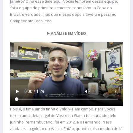
Janeiro? Olha esse time aqui! Vocês lembram dessa equipe,
foi a equipe do primeiro semestre conquistou a Copa do
Brasil, é verdade, mas que meses depois teve um péssimo
Campeonato Brasileiro.
▶️
ANÁLISE EM VÍDEO
Pois é, o time ainda tinha o Valdivia em campo. Para vocês
terem uma ideia, o gol do Vasco da Gama foi marcado pelo
Juninho Pernambucano, foi em 2012, e o Fernando Prass
ainda era o goleiro do Vasco. Então, quanta coisa mudou de lá