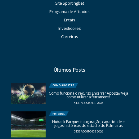
Site Sportingbet
Programa de Afiliados
Entain
Investidores
Carreiras
Últimos Posts
COMO APOSTAR
Como funciona o recurso Encerrar Aposta? Veja
como utilizar a ferramenta
5 DE AGOSTO DE 2026
FUTEBOL
Nubank Parque: inauguração, capacidade e
jogos históricos do estádio do Palmeiras
5 DE AGOSTO DE 2026