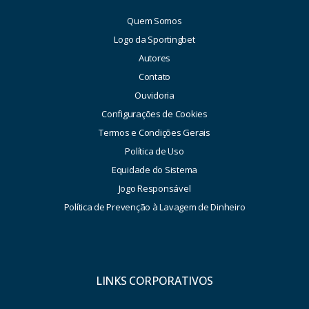
Quem Somos
Logo da Sportingbet
Autores
Contato
Ouvidoria
Configurações de Cookies
Termos e Condições Gerais
Política de Uso
Equidade do Sistema
Jogo Responsável
Política de Prevenção à Lavagem de Dinheiro
LINKS CORPORATIVOS