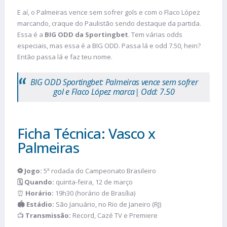
E aí, o Palmeiras vence sem sofrer gols e com o Flaco López
marcando, craque do Paulistão sendo destaque da partida.
Essa é a
BIG ODD da Sportingbet
. Tem várias odds
especiais, mas essa é a BIG ODD. Passa lá e odd 7.50, hein?
Então passa lá e faz teu nome.
BIG ODD Sportingbet: Palmeiras vence sem sofrer
gol e Flaco López marca| Odd: 7.50
Ficha Técnica: Vasco x
Palmeiras
⚽ Jogo:
5ª rodada do Campeonato Brasileiro
🗓️ Quando:
quinta-feira, 12 de março
⏰
Horário:
19h30 (horário de Brasília)
🏟️ Estádio:
São Januário, no Rio de Janeiro (RJ)
📺
Transmissão:
Record, Cazé TV e Premiere