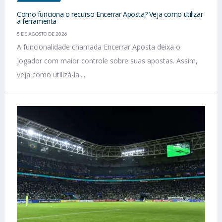
Como funciona o recurso Encerrar Aposta? Veja como utilizar
a ferramenta
5 DE AGOSTO DE 2026
A funcionalidade chamada Encerrar Aposta deixa o
jogador com maior controle sobre suas apostas. Assim,
veja como utilizá-la....