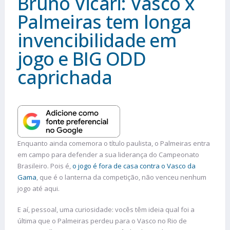
Bruno Vicari: Vasco x
Palmeiras tem longa
invencibilidade em
jogo e BIG ODD
caprichada
Enquanto ainda comemora o título paulista, o Palmeiras entra
em campo para defender a sua liderança do Campeonato
Brasileiro. Pois é,
o jogo é fora de casa contra o Vasco da
Gama
, que é o lanterna da competição, não venceu nenhum
jogo até aqui.
E aí, pessoal, uma curiosidade: vocês têm ideia qual foi a
última que o Palmeiras perdeu para o Vasco no Rio de