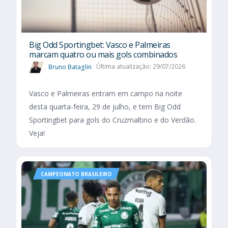
Big Odd Sportingbet: Vasco e Palmeiras
marcam quatro ou mais gols combinados
Bruno Bataglin
Última atualização: 29/07/2026
Vasco e Palmeiras entram em campo na noite
desta quarta-feira, 29 de julho, e tem Big Odd
Sportingbet para gols do Cruzmaltino e do Verdão.
Veja!
CAMPEONATO BRASILEIRO