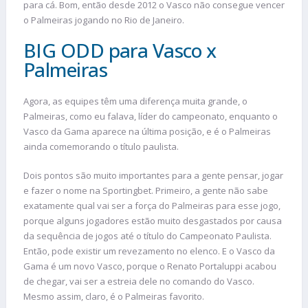
para cá. Bom, então desde 2012 o Vasco não consegue vencer
o Palmeiras jogando no Rio de Janeiro.
BIG ODD para Vasco x
Palmeiras
Agora, as equipes têm uma diferença muita grande, o
Palmeiras, como eu falava, líder do campeonato, enquanto o
Vasco da Gama aparece na última posição, e é o Palmeiras
ainda comemorando o título paulista.
Dois pontos são muito importantes para a gente pensar, jogar
e fazer o nome na Sportingbet. Primeiro, a gente não sabe
exatamente qual vai ser a força do Palmeiras para esse jogo,
porque alguns jogadores estão muito desgastados por causa
da sequência de jogos até o título do Campeonato Paulista.
Então, pode existir um revezamento no elenco. E o Vasco da
Gama é um novo Vasco, porque o Renato Portaluppi acabou
de chegar, vai ser a estreia dele no comando do Vasco.
Mesmo assim, claro, é o Palmeiras favorito.