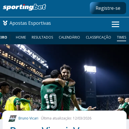
Registre-se
Apostas Esportivas
EIRO
HOME
RESULTADOS
CALENDÁRIO
CLASSIFICAÇÃO
TIMES
CONMEBOL LIBERTADORES
FUTEBOL NACIONAL
FUTEBOL INTERNACIONAL
COMO APOSTAR
MAIS ESPORTES
Bruno Vicari
Última atualização: 12/03/2026