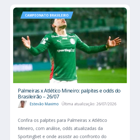
CAMPEONATO BRASILEIRO
Palmeiras x Atlético Mineiro: palpites e odds do
Brasileirão – 26/07
Estevão Maximo
Última atualização: 26/07/2026
Confira os palpites para Palmeiras x Atlético
Mineiro, com análise, odds atualizadas da
Sportingbet e onde assistir ao confronto do