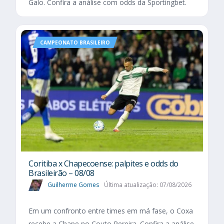
Galo. Confira a análise com odds da Sportingbet.
CAMPEONATO BRASILEIRO
Coritiba x Chapecoense: palpites e odds do
Brasileirão – 08/08
Guilherme Gomes
Última atualização: 07/08/2026
Em um confronto entre times em má fase, o Coxa
recebe a Chape no Couto Pereira. Confira a análise