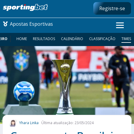
Registre-se
Apostas Esportivas
EIRO
HOME
RESULTADOS
CALENDÁRIO
CLASSIFICAÇÃO
TIMES
CONMEBOL LIBERTADORES
FUTEBOL NACIONAL
FUTEBOL INTERNACIONAL
COMO APOSTAR
MAIS ESPORTES
Yhara Linka
Última atualização: 23/05/2024