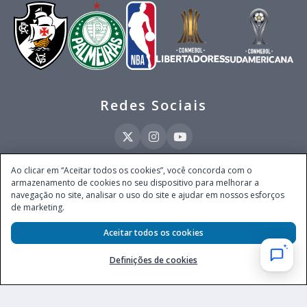
Redes Sociais
Ao clicar em “Aceitar todos os cookies”, você concorda com o
armazenamento de cookies no seu dispositivo para melhorar a
Este site é operado pela Ventmear Brasil LTDA (CNPJ 52.868.380/0001-84), com
navegação no site, analisar o uso do site e ajudar em nossos esforços
endereço na Avenida Brigadeiro Faria Lima, nº 4.055, 3º andar, Itaim Bibi, no
de marketing.
Município de São Paulo, Estado de São Paulo, CEP 04538-133, Brasil - empresa
autorizada a operar apostas de quota fixa em todo território nacional pela
Aceitar todos os cookies
Secretaria de Prêmios e Apostas do Ministério da Fazenda, conforme Portaria nº
247, de 07.02.2025, publicada no DOU em 11.2.2025.
Definições de cookies