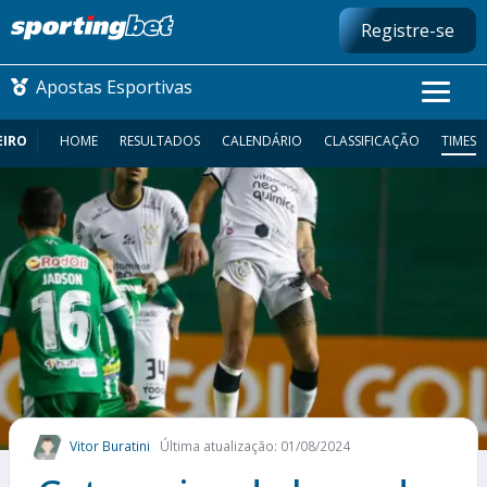
Registre-se
Apostas Esportivas
EIRO
HOME
RESULTADOS
CALENDÁRIO
CLASSIFICAÇÃO
TIMES
CONMEBOL LIBERTADORES
FUTEBOL NACIONAL
FUTEBOL INTERNACIONAL
COMO APOSTAR
MAIS ESPORTES
Vitor Buratini
Última atualização: 01/08/2024