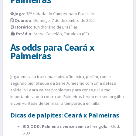
⚽ Jogo:
38ª rodada do Campeonato Brasileiro
🗓️ Quando:
Domingo, 7 de dezembro de 2025
⏰ Horário:
16h (horário de Brasília)
🏟️ Estádio:
Arena Castelão, Fortaleza (CE)
As odds para Ceará x
Palmeiras
Jogar em casa traz uma motivação extra, porém, com o
segundo pior ataque da Série A, mesmo com uma defesa
sólida, o Ceará vai ter problemas para conseguir a tão
importante vitória contra um Palmeiras ferido em seu orgulho
e com vontade de terminar a temporada em alta.
Dicas de palpites: Ceará x Palmeiras
BIG ODD: Palmeiras vence sem sofrer gols
| Odd:
6.00