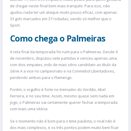
de chegar neste final bem mais tranquilo. Para isso, não
ajudou nada ter um ataque muito pouco eficaz, com apenas
33 gols marcados em 37 rodadas, sendo só melhor que o
Sport.
Como chega o Palmeiras
A reta final da temporada foi ruim para o Palmeiras. Desde 9
de novembro, disputou sete partidas e venceu apenas uma,
com dois empates, indo de mais sério candidato ao título da
Série A a vice no campeonato e na Conmebol Libertadores,
perdendo ambas para o Flamengo.
Porém, o orgulho é forte no treinador do Verdão, Abel
Ferreira, e no seu time. Assim, mesmo quase sem nada em
jogo, o Palmeiras vai certamente querer fechar a temporada
com mais uma vitória.
Se o momento não é bom para o time paulista, o rival não é
dos mais complexos, e os três pontos podem muito bem ficar