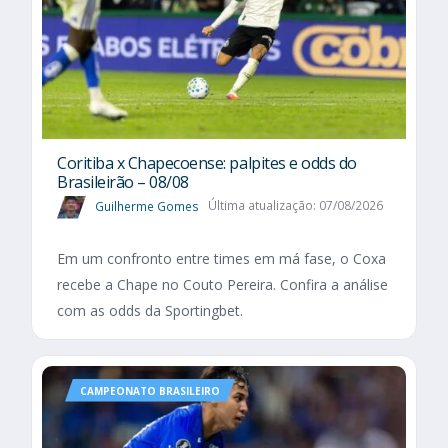
Coritiba x Chapecoense: palpites e odds do
Brasileirão – 08/08
Guilherme Gomes
Última atualização: 07/08/2026
Em um confronto entre times em má fase, o Coxa
recebe a Chape no Couto Pereira. Confira a análise
com as odds da Sportingbet.
CAMPEONATO BRASILEIRO