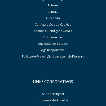
Autores
Contato
Ouvidoria
Configurações de Cookies
Termos e Condições Gerais
Política de Uso
Equidade do Sistema
Jogo Responsável
Política de Prevenção à Lavagem de Dinheiro
LINKS CORPORATIVOS
Site Sportingbet
Programa de Afiliados