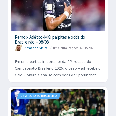
Remo x Atlético-MG: palpites e odds do
Brasileirão – 08/08
Armando Vieira
Última atualização: 07/08/2026
Em uma partida importante da 22ª rodada do
Campeonato Brasileiro 2026, o Leão Azul recebe o
Galo. Confira a análise com odds da Sportingbet.
CAMPEONATO BRASILEIRO