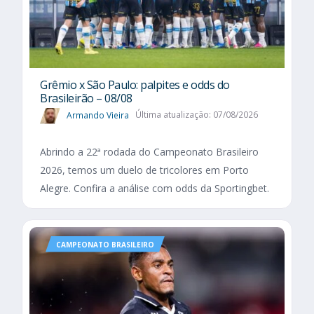
Grêmio x São Paulo: palpites e odds do
Brasileirão – 08/08
Armando Vieira
Última atualização: 07/08/2026
Abrindo a 22ª rodada do Campeonato Brasileiro
2026, temos um duelo de tricolores em Porto
Alegre. Confira a análise com odds da Sportingbet.
CAMPEONATO BRASILEIRO