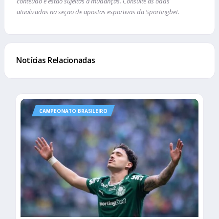
conteúdo e estão sujeitas a mudanças. Consulte as odds
atualizadas na seção de apostas esportivas da Sportingbet.
Notícias Relacionadas
CAMPEONATO BRASILEIRO