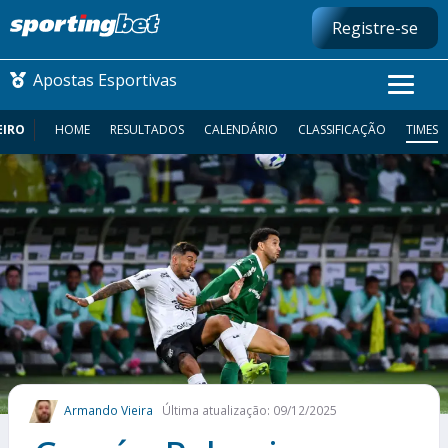
Registre-se
Apostas Esportivas
EIRO
HOME
RESULTADOS
CALENDÁRIO
CLASSIFICAÇÃO
TIMES
CONMEBOL LIBERTADORES
FUTEBOL NACIONAL
FUTEBOL INTERNACIONAL
COMO APOSTAR
MAIS ESPORTES
Armando Vieira
Última atualização: 09/12/2025