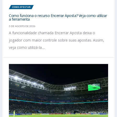
COMO APOSTAR
Como funciona o recurso Encerrar Aposta? Veja como utilizar
a ferramenta
5 DE AGOSTO DE 2026
A funcionalidade chamada Encerrar Aposta deixa o
jogador com maior controle sobre suas apostas. Assim,
veja como utilizá-la....