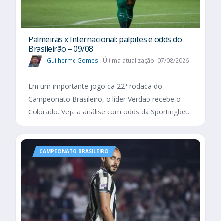
Palmeiras x Internacional: palpites e odds do
Brasileirão – 09/08
Guilherme Gomes
Última atualização: 07/08/2026
Em um importante jogo da 22ª rodada do
Campeonato Brasileiro, o líder Verdão recebe o
Colorado. Veja a análise com odds da Sportingbet.
CAMPEONATO BRASILEIRO