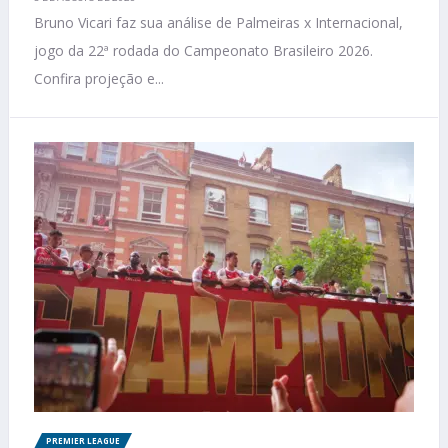
Bruno Vicari faz sua análise de Palmeiras x Internacional,
jogo da 22ª rodada do Campeonato Brasileiro 2026.
Confira projeção e...
PREMIER LEAGUE