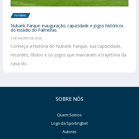
FUTEBOL
Nubank Parque: inauguração, capacidade e jogos históricos
do estádio do Palmeiras
5 DE AGOSTO DE 2026
Conheça a história do Nubank Parque, sua capacidade,
recordes, títulos e os jogos que marcaram a trajetória da
casa do...
SOBRE NÓS
Quem Somos
Logo da Sportingbet
Autores