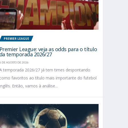
PREMIER LEAGUE
Premier League: veja as odds para o título
da temporada 2026/27
6 DE AGOSTO DE 2026
A temporada 2026/27 já tem times despontando
como favoritos ao título mais importante do futebol
inglês. Então, vamos à análise...