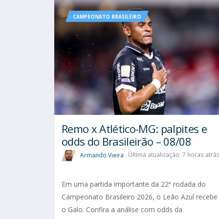
CAMPEONATO BRASILEIRO
Remo x Atlético-MG: palpites e
odds do Brasileirão – 08/08
Armando Vieira
Última atualização: 7 horas atrá
Em uma partida importante da 22ª rodada do
Campeonato Brasileiro 2026, o Leão Azul recebe
o Galo. Confira a análise com odds da