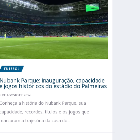
FUTEBOL
Nubank Parque: inauguração, capacidade
e jogos históricos do estádio do Palmeiras
5 DE AGOSTO DE 2026
Conheça a história do Nubank Parque, sua
capacidade, recordes, títulos e os jogos que
marcaram a trajetória da casa do...