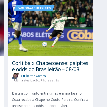
CAMPEONATO BRASILEIRO
Coritiba x Chapecoense: palpites
e odds do Brasileirão – 08/08
s
Guilherme Gomes
Última atualização: 7 horas atrás
Em um confronto entre times em má fase, o
Coxa recebe a Chape no Couto Pereira. Confira a
análise com as odds da Sportingbet.