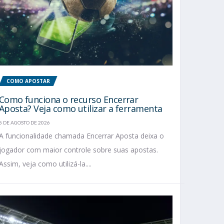
COMO APOSTAR
Como funciona o recurso Encerrar
Aposta? Veja como utilizar a ferramenta
5 DE AGOSTO DE 2026
A funcionalidade chamada Encerrar Aposta deixa o
jogador com maior controle sobre suas apostas.
Assim, veja como utilizá-la....