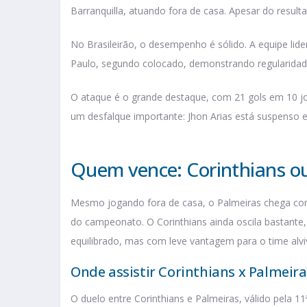
Barranquilla, atuando fora de casa. Apesar do result
No Brasileirão, o desempenho é sólido. A equipe li
Paulo, segundo colocado, demonstrando regularidade
O ataque é o grande destaque, com 21 gols em 10 jog
um desfalque importante: Jhon Arias está suspenso e 
Quem vence: Corinthians o
Mesmo jogando fora de casa, o Palmeiras chega com
do campeonato. O Corinthians ainda oscila bastante
equilibrado, mas com leve vantagem para o time alvi
Onde assistir Corinthians x Palmeira
O duelo entre Corinthians e Palmeiras, válido pela 1