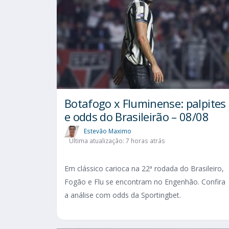
Botafogo x Fluminense: palpites
e odds do Brasileirão – 08/08
Estevão Maximo
Última atualização: 7 horas atrás
Em clássico carioca na 22ª rodada do Brasileiro,
Fogão e Flu se encontram no Engenhão. Confira
a análise com odds da Sportingbet.