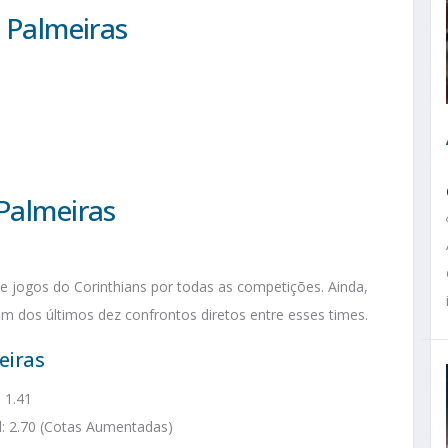
x Palmeiras
 Palmeiras
 jogos do Corinthians por todas as competições. Ainda,
 dos últimos dez confrontos diretos entre esses times.
eiras
 1.41
: 2.70 (Cotas Aumentadas)