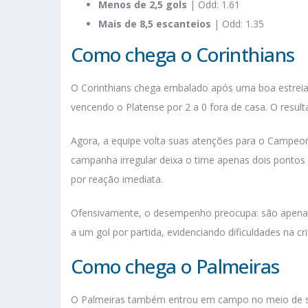
Menos de 2,5 gols
| Odd: 1.61
Mais de 8,5 escanteios
| Odd: 1.35
Como chega o Corinthians
O Corinthians chega embalado após uma boa estreia
vencendo o Platense por 2 a 0 fora de casa. O resul
Agora, a equipe volta suas atenções para o Campeo
campanha irregular deixa o time apenas dois ponto
por reação imediata.
Ofensivamente, o desempenho preocupa: são apenas
a um gol por partida, evidenciando dificuldades na cr
Como chega o Palmeiras
O Palmeiras também entrou em campo no meio de se